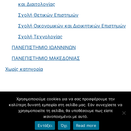
και Διαιτολογίας
Σχολή Θετικών Επιστημών
Σχολή Οικονομικών και Διοικητικών Επιστημών
Σχολή Τεχνολογίας
ΠΑΝΕΠΙΣΤΗΜΙΟ ΙΩΑΝΝΙΝΩΝ
ΠΑΝΕΠΙΣΤΗΜΙΟ ΜΑΚΕΔΟΝΙΑΣ
Χωρίς κατηγορία
Χρησιμοποιούμε cookies για να σας προσφέρουμε την
καλύτερη δυνατή εμπειρία στη σελίδα μας. Εάν συνεχίσετε να
blogs.sch.gr
χρησιμοποιείτε τη σελίδα, θα υποθέσουμε πως είστε
ικανοποιημένοι με αυτό.
Εντάξει
Όχι
Read more
Όροι χρήσης blogs.sch.gr
|
Δήλωση προσβασιμότητας