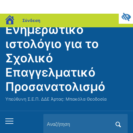
blogs.sch.gr
Σύνδεση
Ενημερωτικό
ιστολόγιο για το
Σχολικό
Επαγγελματικό
Προσανατολισμό
Υπεύθυνη Σ.Ε.Π. ΔΔΕ Άρτας: Μπακόλα Θεοδοσία
Αναζήτηση
Εναλλαγή
για:
του