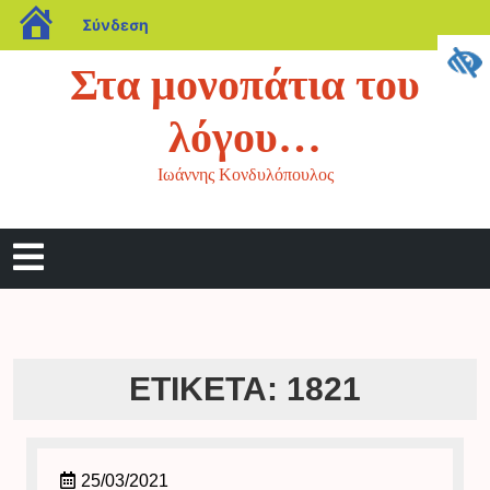
blogs.sch.gr
Σύνδεση
Μετάβαση
Στα μονοπάτια του
στο
περιεχόμενο
λόγου…
Ιωάννης Κονδυλόπουλος
Άνοιγμα
μενού
ΕΤΙΚΈΤΑ:
1821
25/03/2021
25/03/2021