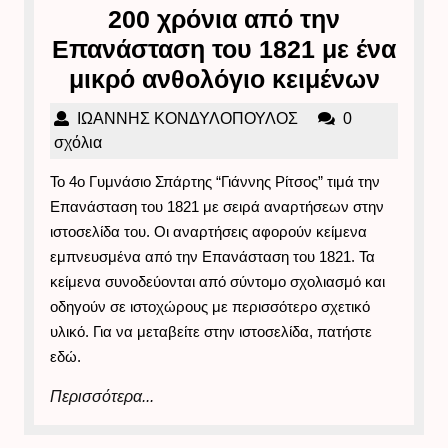
200 χρόνια από την
Επανάσταση του 1821 με ένα
200
μικρό ανθολόγιο κειμένων
χρόνι
ΙΩΑΝΝΗΣ
ΙΩΑΝΝΗΣ ΚΟΝΔΥΛΟΠΟΥΛΟΣ
0
από
ΚΟΝΔΥΛΟΠΟΥΛΟΣ
σχόλια
την
Το 4ο Γυμνάσιο Σπάρτης “Γιάννης Ρίτσος” τιμά την
Επαν
Επανάσταση του 1821 με σειρά αναρτήσεων στην
του
ιστοσελίδα του. Οι αναρτήσεις αφορούν κείμενα
1821
εμπνευσμένα από την Επανάσταση του 1821. Τα
κείμενα συνοδεύονται από σύντομο σχολιασμό και
με
οδηγούν σε ιστοχώρους με περισσότερο σχετικό
ένα
υλικό. Για να μεταβείτε στην ιστοσελίδα, πατήστε
μικρό
εδώ.
ανθολ
Περισσότερα...
Περισσότερα...
κειμέ