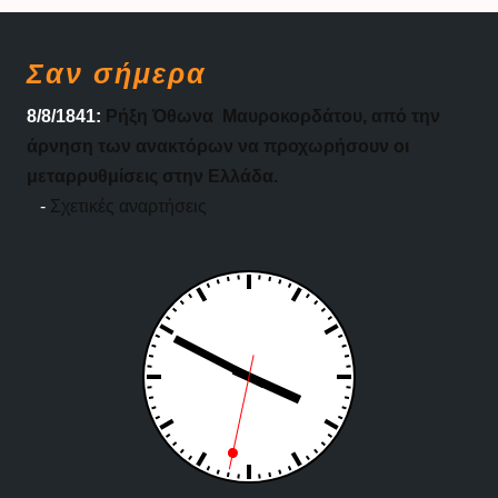
Σαν σήμερα
8/8/1841:
Ρήξη Όθωνα  Μαυροκορδάτου, από την
άρνηση των ανακτόρων να προχωρήσουν οι
μεταρρυθμίσεις στην Ελλάδα.
-
Σχετικές αναρτήσεις