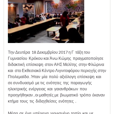
Την Δευτέρα 18 Δεκεμβρίου 2017 η Γ τάξη του
Γυμνασίου Κρόκου και Άνω Κώμης πραγματοποίησε
διδακτική επίσκεψη στον ΑΗΣ Μελίτης στην Φλώρινα
και στο Εκθεσιακό Κέντρο Λιγνιτοφόρου περιοχής στην
Πτολεμαϊδα . Ήταν μία πολύ αξιόλογη επίσκεψη και
σε συνδυασμό με τις ενότητες της παραγωγής
ηλεκτρικής ενέργειας και γαιανθράκων που
προηγήθηκαν , οι μαθητές με βιωματικό τρόπο έκαναν
κτήμα τους τις διδαχθείσες ενότητες .
Μέσα σε ένα υπέροχα χιονισμένο τοπίο και με