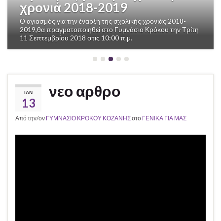
Previous
Next
Το σχολείο μας συμμετείχε την φετινή σχολική χρονιά ,
στον Πανελλήνιο διαγωνισμό Φυσικής “Αριστοτέλης” 2018.
Ο διαγωνισμός πραγματοποιήθηκε στις 10 Μαρτίου
2018 στο 5ο Γυμνάσιο Κοζάνης . Οι μαθητές μας
ξεδίπλωσαν τις δεξιότητες που …
νεο αρθρο
ΙΑΝ
13
Από την/ον
ΓΥΜΝΑΣΙΟ ΚΡΟΚΟΥ ΚΟΖΑΝΗΣ
στο
ΓΕΝΙΚΑ ΓΙΑ ΜΑΣ