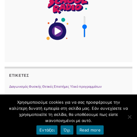
ΕΤΙΚΈΤΕΣ
Διαγωνισμός Φυσικής
Θετικές Επιστήμες
Υλικό προγραμμάτων
Χρησιμοποιούμε cookies για να σας προσφέρουμε την
καλύτερη δυνατή εμπειρία στη σελίδα μας. Εάν συνεχίσετε να
χρησιμοποιείτε τη σελίδα, θα υποθέσουμε πως είστε
© 2026 .
ικανοποιημένοι με αυτό.
Φτιαγμένο με
από
Θέμα Graphene
.
Εντάξει
Όχι
Read more
Όροι χρήσης blogs.sch.gr
|
Δήλωση προσβασιμότητας