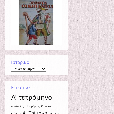
Ιστορικό
Ιστορικό
Ετικέτες
A' τετράμηνο
etwinning
Nοέμβριος
Ώρα του
Α' Τρίμηνο
κώδικα
Αγγλικά