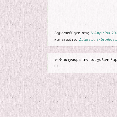
Δημοσιεύθηκε στις
6 Απριλίου 20
και ετικέττα
Δράσεις
,
Εκδηλώσει
←
Φτιάχνουμε την πασχαλινή λα
Πλοήγηση άρθρων
!!!