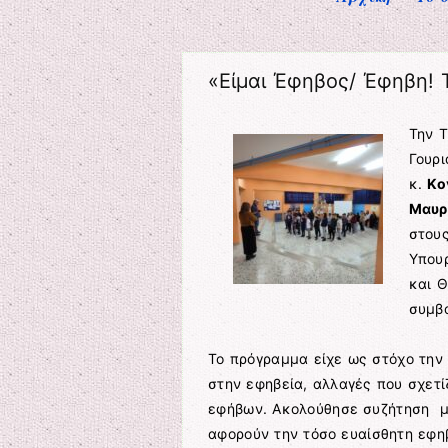
«Είμαι Έφηβος/ Έφηβη! Τ
Την Τ
Γουρι
κ.
Κο
Μαυρ
στου
Υπουρ
και Θ
συμβα
Το πρόγραμμα είχε ως στόχο την
στην εφηβεία, αλλαγές που σχετί
εφήβων. Ακολούθησε συζήτηση με
αφορούν την τόσο ευαίσθητη εφηβι