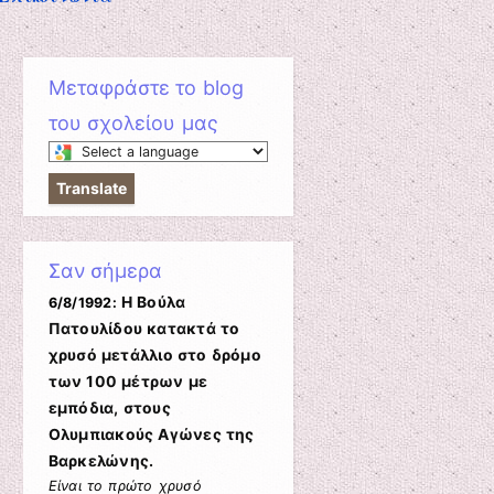
Μεταφράστε το blog
του σχολείου μας
Select
a
Translate
language
to
translate
Σαν σήμερα
this
page
Η Βούλα
6/8/1992:
Πατουλίδου κατακτά το
χρυσό μετάλλιο στο δρόμο
των 100 μέτρων με
εμπόδια, στους
Ολυμπιακούς Αγώνες της
Βαρκελώνης.
Είναι το πρώτο χρυσό