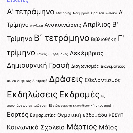
A' τετράμηνο
Α'
etwinning
Nοέμβριος
Ώρα του κώδικα
Απρίλιος
Β'
Τρίμηνο
Ανακοινώσεις
Αγγλικά
Β΄ τετράμηνο
Γ'
Τρίμηνο
Βιβλιοθήκη
τρίμηνο
Δεκέμβριος
Γονείς - Κηδεμόνες
Δημιουργική Γραφή
Διαγωνισμός
Διαθεματικές
Δράσεις
Εθελοντισμός
συναντήσεις
Διατροφή
Εκδηλώσεις
Εκδρομές
Εξ
αποστάσεως εκπαίδευση
Εξειδικευμένη εκπαιδευτική υποστήριξη
Εορτές
Θεματική εβδομάδα
Ευχαριστίες
ΚΕΣΥΠ
Μάρτιος
Κοινωνικό Σχολείο
Μάϊος