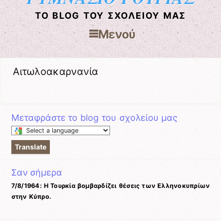
ΤΟ BLOG ΤΟΥ ΣΧΟΛΕΊΟΥ ΜΑΣ
Μενού
Μετάβαση στο περιεχόμενο
Αιτωλοακαρνανία
Μεταφράστε το blog του σχολείου μας
Select
a
Translate
language
to
Σαν σήμερα
translate
this
7/8/1964: Η Τουρκία βομβαρδίζει θέσεις των Ελληνοκυπρίων
page
στην Κύπρο.