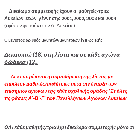
Δικαίωμα συμμετοχής έχουν οι μαθητές-τριες
Λυκείων ετών γέννησης
2001,2002,
2003 και 2004
(εφόσον φοιτούν στην Α΄ Λυκείου).
Ο μέγιστος αριθμός μαθητών/μαθητριών έχει ως εξής:
Δεκαοκτώ (18) στη λίστα και σε κάθε αγώνα
δώδεκα (12).
Δεν
επιτρέπεται η συμπλήρωση της λίστας με
επιπλέον μαθητές/μαθήτριες μετά την έναρξη των
επίσημων αγώνων της κάθε σχολικής ομάδας ( Σε όλες
τις φάσεις Α΄-Β΄-Γ΄ των Πανελλήνιων Αγώνων Λυκείων.
Ο/Η κάθε μαθητής/τρια έχει δικαίωμα συμμετοχής
μόνο
σ