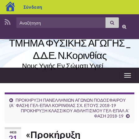
blogs.sch.gr
Σύνδεση
Search
Αναζήτηση
Εναλλαγ
for:
φόρμας
ΤΜΗΜΑ ΦΥΣΙΚΗΣ ΑΓΩΓΗΣ _
αναζήτη
Δ.Δ.Ε. Ν.Κορινθίας
Νους Υγιής Εν Σώματι Υγιεί
Εναλ
πλοή
ΠΡΟΚΗΡΥΞΗ ΠΑΝΕΛΛΗΝΙΩΝ ΑΓΩΝΩΝ ΠΟΔΟΣΦΑΙΡΟΥ
(Α΄ ΦΑΣΗ) ΓΕΛ-ΕΠΑΛ ΚΟΡΙΝΘΙΑΣ ΣΧ. ΕΤΟΥΣ 2018-19
ΠΡΟΚΗΡΥΞΗ ΚΛΑΣΣΙΚΟΥ ΑΘΛΗΤΙΣΜΟΥ ΓΕΛ-ΕΠΑΛ Α΄
ΦΑΣΗ 2018-19
«Προκήρυξη
ΦΕΒ
21