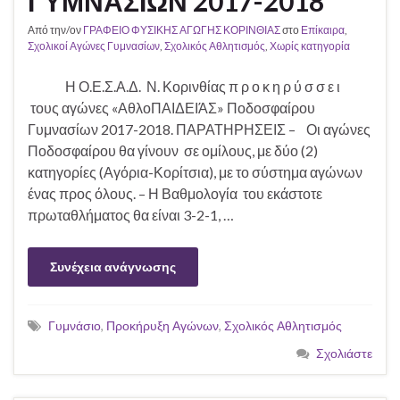
ΓΥΜΝΑΣΙΩΝ 2017-2018
Από την/ον
ΓΡΑΦΕΙΟ ΦΥΣΙΚΗΣ ΑΓΩΓΗΣ ΚΟΡΙΝΘΙΑΣ
στο
Επίκαιρα
,
Σχολικοί Αγώνες Γυμνασίων
,
Σχολικός Αθλητισμός
,
Χωρίς κατηγορία
Η Ο.Ε.Σ.Α.Δ. Ν. Κορινθίας π ρ ο κ η ρ ύ σ σ ε ι
τους αγώνες «ΑθλοΠΑΙΔΕΙΆΣ» Ποδοσφαίρου
Γυμνασίων 2017-2018. ΠΑΡΑΤΗΡΗΣΕΙΣ – Οι αγώνες
Ποδοσφαίρου θα γίνουν σε ομίλους, με δύο (2)
κατηγορίες (Αγόρια-Κορίτσια), με το σύστημα αγώνων
ένας προς όλους. – Η Βαθμολογία του εκάστοτε
πρωταθλήματος θα είναι 3-2-1, …
Συνέχεια ανάγνωσης
Γυμνάσιο
,
Προκήρυξη Αγώνων
,
Σχολικός Αθλητισμός
Σχολιάστε