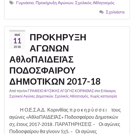
Γυμνάσιο
,
Προκήρυξη Αγώνων
,
Σχολικός Αθλητισμός
Σχολιάστε
ΠΡΟΚΗΡΥΞΗ
ΜΆΙ
11
ΑΓΩΝΩΝ
2018
ΑθλοΠΑΙΔΕΙΆΣ
ΠΟΔΟΣΦΑΙΡΟΥ
ΔΗΜΟΤΙΚΩΝ 2017-18
Από την/ον
ΓΡΑΦΕΙΟ ΦΥΣΙΚΗΣ ΑΓΩΓΗΣ ΚΟΡΙΝΘΙΑΣ
στο
Επίκαιρα
,
Σχολικοί Αγώνες Δημοτικών
,
Σχολικός Αθλητισμός
,
Χωρίς κατηγορία
Η Ο.Ε.Σ.Α.Δ. Κορινθίας π ρ ο κ η ρ ύ σ σ ε ι τους
αγώνες «ΑθλοΠΑΙΔΕΙΆΣ» Ποδοσφαίρου Δημοτικών
σχ. έτους 2017-2018 . ΠΑΡΑΤΗΡΗΣΕΙΣ – Οι αγώνες
Ποδοσφαίρου θα γίνουν 5χ5. – Οι αγώνες