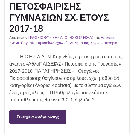
ΠΕΤΟΣΦΑΙΡΙΣΗΣ
ΓΥΜΝΑΣΙΩΝ ΣΧ. ΕΤΟΥΣ
2017-18
Από την/ον
ΓΡΑΦΕΙΟ ΦΥΣΙΚΗΣ ΑΓΩΓΗΣ ΚΟΡΙΝΘΙΑΣ
στο
Επίκαιρα
,
Σχολικοί Αγώνες Γυμνασίων
,
Σχολικός Αθλητισμός
,
Χωρίς κατηγορία
Η Ο.Ε.Σ.Α.Δ. Ν. Κορινθίας π ρ ο κ η ρ ύ σ σ ε ι τους
αγώνες «ΑθλοΠΑΙΔΕΙΆΣ» Πετοσφαίρισης Γυμνασίων
2017-2018. ΠΑΡΑΤΗΡΗΣΕΙΣ – Οι αγώνες
Πετοσφαίρισης θα γίνουν σε ομίλους, 6χ6, με δύο (2)
κατηγορίες (Αγόρια-Κορίτσια), με το σύστημα αγώνων
ένας προς όλους. – Η Βαθμολογία του εκάστοτε
πρωταθλήματος θα είναι 3-2-1, δηλαδή 3 …
Συνέχεια ανάγνωσης