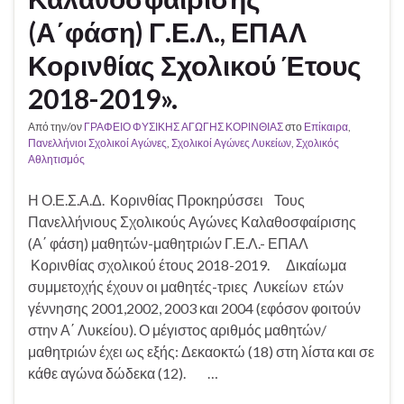
(Α΄φάση) Γ.Ε.Λ., ΕΠΑΛ
Κορινθίας Σχολικού Έτους
2018-2019».
Από την/ον
ΓΡΑΦΕΙΟ ΦΥΣΙΚΗΣ ΑΓΩΓΗΣ ΚΟΡΙΝΘΙΑΣ
στο
Επίκαιρα
,
Πανελλήνιοι Σχολικοί Αγώνες
,
Σχολικοί Αγώνες Λυκείων
,
Σχολικός
Αθλητισμός
Η Ο.Ε.Σ.Α.Δ. Κορινθίας Προκηρύσσει Τους
Πανελλήνιους Σχολικούς Αγώνες Καλαθοσφαίρισης
(Α΄ φάση) μαθητών-μαθητριών Γ.Ε.Λ.- ΕΠΑΛ
Κορινθίας σχολικού έτους 2018-2019. Δικαίωμα
συμμετοχής έχουν οι μαθητές-τριες Λυκείων ετών
γέννησης 2001,2002, 2003 και 2004 (εφόσον φοιτούν
στην Α΄ Λυκείου). Ο μέγιστος αριθμός μαθητών/
μαθητριών έχει ως εξής: Δεκαοκτώ (18) στη λίστα και σε
κάθε αγώνα δώδεκα (12). …