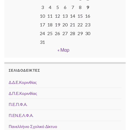
3
4
5
6
7
8
9
10
11
12
13
14
15
16
17
18
19
20
21
22
23
24
25
26
27
28
29
30
31
« Μαρ
ΣΕΛΙΔΟΔΕΊΚΤΕΣ
Δ.Δ.Ε.Κορινθίας
Δ.Π.Ε.Κορινθίας
Π.Ε.Π.Φ.Α.
Π.ΕΝ.Ε.Λ.Φ.Α.
Πανελλήνιο Σχολικό Δίκτυο