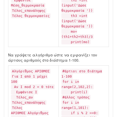
Εμφάνισε
th2 =int
Μέση_θερμοκρασία
(input('Δώσε
Τέλος_επανάληψης
θερμοκρασία '))
Τέλος θερμοκρασίες
th3 =int
(input('Δώσε
θερμοκρασία '))
mo=
(th1+th2+th3)/3
print(mo)
Να γράψετε αλγόριθμο ώστε να εμφανίζει του
άρτιους αριθμούς στο διάστημα 1-100.
Αλγόριθμος ΑΡΙΘΜΟΣ
#άρτιοι στο διάτημα
Για Ι από 1 μέχρι
1-100
100
for i in
Αν Ι mod 2 = 0 τότε
range(2,102,2):
Εμφάνισε Ι
print(i)
Τέλος_αν
#άλλος τρόπος
Τέλος_επανάληψης
for i in
Τέλος
range(1,101):
ΑΡΙΘΜΟΣ
Αλγόριθμος
if i % 2 ==0: