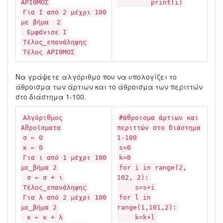
ΑΡΙΘΜΟΣ
print(i)
Για Ι από 2 μέχρι 100
με βήμα 2
Εμφάνισε Ι
Τέλος_επανάληψης
Τέλος ΑΡΙΘΜΟΣ
Να γράψετε αλγόριθμο που να υπολογίζει το
άθροισμα των άρτιων και το άθροισμα των περιττών
στο διάστημα 1-100.
Αλγόριθμος
#άθροισμα άρτιων και
Αθροίσματα
περιττών στο διάστημα
σ ← 0
1-100
κ ← 0
s=0
Για ι από 1 μέχρι 100
k=0
με_βήμα 2
for i in range(2,
σ ← σ + ι
102, 2):
Τέλος_επανάληψης
s=s+i
Για λ από 2 μέχρι 100
for l in
με_βήμα 2
range(1,101,2):
κ ← κ + λ
k=k+l