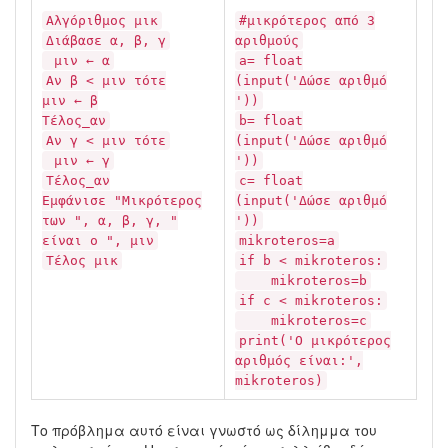
Αλγόριθμος μικ
#μικρότερος από 3
Διάβασε α, β, γ
αριθμούς
μιν ← α
a= float
Αν β < μιν τότε
(input('Δώσε αριθμό
μιν ← β
'))
Τέλος_αν
b= float
Αν γ < μιν τότε
(input('Δώσε αριθμό
μιν ← γ
'))
Τέλος_αν
c= float
Εμφάνισε "Μικρότερος
(input('Δώσε αριθμό
των ", α, β, γ, "
'))
είναι ο ", μιν
mikroteros=a
Τέλος μικ
if b < mikroteros:
mikroteros=b
if c < mikroteros:
mikroteros=c
print('Ο μικρότερος
αριθμός είναι:',
mikroteros)
Το πρόβλημα αυτό είναι γνωστό ως δίλημμα του