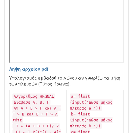
Λήψη αρχείου pdf
.
Υπολογισμός εμβαδού τριγώνου αν γνωρίζω τα μήκη
των πλευρών (Τύπος Ήρωνα).
Αλγόριθμος ΗΡΩΝΑΣ
a= float
Διάβασε Α, Β, Γ
(input('Δώσε μήκος
Αν Α + Β > Γ και Α +
πλευράς a '))
Γ > Β και Β + Γ > Α
b= float
τότε
(input('Δώσε μήκος
Τ ← (Α + Β + Γ)/ 2
πλευράς b '))
Ε1 ← Τ_Ρ(Τ*(Τ - Α)*
c= float