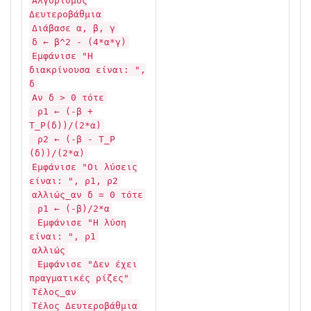
Αλγόριθμος
Δευτεροβάθμια
Διάβασε α, β, γ
δ ← β^2 - (4*α*γ)
Εμφάνισε "Η
διακρίνουσα είναι: ",
δ
Αν δ > 0 τότε
ρ1 ← (-β +
Τ_Ρ(δ))/(2*α)
ρ2 ← (-β - Τ_Ρ
(δ))/(2*α)
Εμφάνισε "Οι λύσεις
είναι: ", ρ1, ρ2
αλλιώς_αν δ = 0 τότε
ρ1 ← (-β)/2*α
Εμφάνισε "Η λύση
είναι: ", ρ1
αλλιώς
Εμφάνισε "Δεν έχει
πραγματικές ρίζες"
Τέλος_αν
Τέλος Δευτεροβάθμια