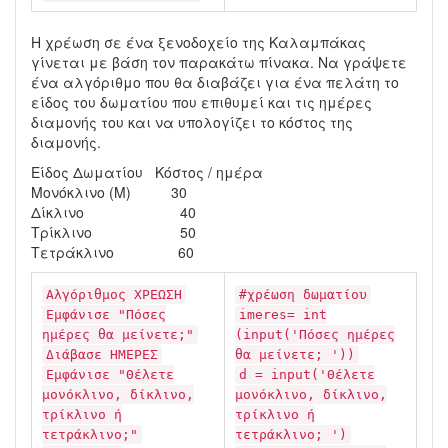
Η χρέωση σε ένα ξενοδοχείο της Καλαμπάκας
γίνεται με βάση τον παρακάτω πίνακα. Να γράψετε
ένα αλγόριθμο που θα διαβάζει για ένα πελάτη το
είδος του δωματίου που επιθυμεί και τις ημέρες
διαμονής του και να υπολογίζει το κόστος της
διαμονής.
Είδος Δωματίου Κόστος / ημέρα
Μονόκλινο (Μ) 30
Δίκλινο 40
Τρίκλινο 50
Τετράκλινο 60
Αλγόριθμος ΧΡΕΩΣΗ
#χρέωση δωματίου
Εμφάνισε "Πόσες
imeres= int
ημέρες θα μείνετε;"
(input('Πόσες ημέρες
Διάβασε ΗΜΕΡΕΣ
θα μείνετε; '))
Εμφάνισε "Θέλετε
d = input('Θέλετε
μονόκλινο, δίκλινο,
μονόκλινο, δίκλινο,
τρίκλινο ή
τρίκλινο ή
τετράκλινο;"
τετράκλινο; ')