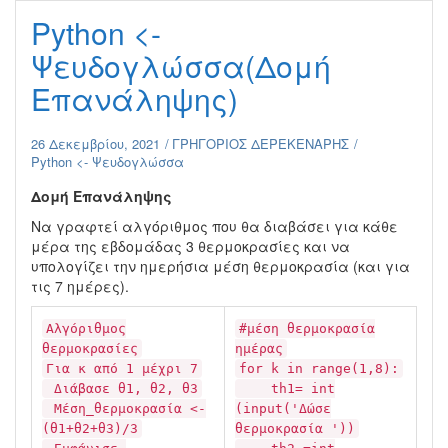
Python <-
Ψευδογλώσσα(Δομή
Επανάληψης)
26 Δεκεμβρίου, 2021
ΓΡΗΓΟΡΙΟΣ ΔΕΡΕΚΕΝΑΡΗΣ
Python <- Ψευδογλώσσα
Δομή Επανάληψης
Να γραφτεί αλγόριθμος που θα διαβάσει για κάθε
μέρα της εβδομάδας 3 θερμοκρασίες και να
υπολογίζει την ημερήσια μέση θερμοκρασία (και για
τις 7 ημέρες).
Αλγόριθμος
#μέση θερμοκρασία
θερμοκρασίες
ημέρας
Για κ από 1 μέχρι 7
for k in range(1,8):
Διάβασε θ1, θ2, θ3
th1= int
Μέση_θερμοκρασία <-
(input('Δώσε
(θ1+θ2+θ3)/3
θερμοκρασία '))