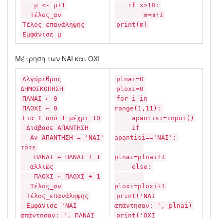
μ <- μ+1
if x>18:
Τέλος_αν
m=m+1
Τέλος_επανάληψης
print(m)
Εμφάνισε μ
Μέτρηση των ΝΑΙ και ΟΧΙ
Αλγόριθμος
plnai=0
ΔΗΜΟΣΚΟΠΗΣΗ
ploxi=0
ΠΛΝΑΙ ← 0
for i in
ΠΛΟΧΙ ← 0
range(1,11):
Για Ι από 1 μέχρι 10
apantisi=input()
Διάβασε ΑΠΑΝΤΗΣΗ
if
Αν ΑΠΑΝΤΗΣΗ = 'ΝΑΙ'
apantisi=='ΝΑΙ':
τότε
ΠΛΝΑΙ ← ΠΛΝΑΙ + 1
plnai=plnai+1
αλλιώς
else:
ΠΛΟΧΙ ← ΠΛΟΧΙ + 1
Τέλος_αν
ploxi=ploxi+1
Τέλος_επανάληψης
print('ΝΑΙ
Εμφάνισε 'ΝΑΙ
απάντησαν: ', plnai)
απάντησαν: ', ΠΛΝΑΙ
print('ΟΧΙ