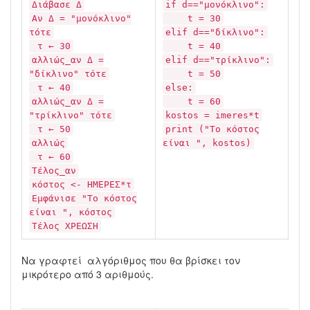
Διάβασε Δ
if d=="μονόκλινο":
Αν Δ = "μονόκλινο"
t = 30
τότε
elif d=="δίκλινο":
τ ← 30
t = 40
αλλιώς_αν Δ =
elif d=="τρίκλινο":
"δίκλινο" τότε
t = 50
τ ← 40
else:
αλλιώς_αν Δ =
t = 60
"τρίκλινο" τότε
kostos = imeres*t
τ ← 50
print ("Το κόστος
αλλιώς
είναι ", kostos)
τ ← 60
Τέλος_αν
κόστος <- ΗΜΕΡΕΣ*τ
Εμφάνισε "Το κόστος
είναι ", κόστος
Τέλος ΧΡΕΩΣΗ
Να γραφτεί αλγόριθμος που θα βρίσκει τον
μικρότερο από 3 αριθμούς.