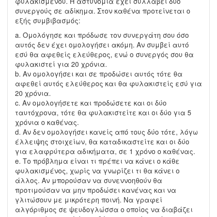
φυλακισμένου. Η αστυνομία έχει συλλάβει δύο
συνεργούς σε αδίκημα. Στον καθένα προτείνεται ο
εξής συμβιβασμός:
a. Ομολόγησε και πρόδωσε τον συνεργάτη σου όσο
αυτός δεν έχει ομολογήσει ακόμη. Αν συμβεί αυτό
εσύ θα αφεθείς ελεύθερος, ενώ ο συνεργός σου θα
φυλακιστεί για 20 χρόνια.
b. Αν ομολογήσει και σε προδώσει αυτός τότε θα
αφεθεί αυτός ελεύθερος και θα φυλακιστείς εσύ για
20 χρόνια.
c. Αν ομολογήσετε και προδώσετε και οι δύο
ταυτόχρονα, τότε θα φυλακιστείτε και οι δύο για 5
χρόνια ο καθένας.
d. Αν δεν ομολογήσει κανείς από τους δύο τότε, λόγω
έλλειψης στοιχείων, θα καταδικαστείτε και οι δύο
για ελαφρύτερα αδικήματα, σε 1 χρόνο ο καθένας.
e. Το πρόβλημα είναι τι πρέπει να κάνει ο κάθε
φυλακισμένος, χωρίς να γνωρίζει τι θα κάνει ο
άλλος. Αν μπορούσαν να συνεννοηθούν θα
προτιμούσαν να μην προδώσει κανένας και να
γλιτώσουν με μικρότερη ποινή. Να γραφεί
αλγόριθμος σε ψευδογλώσσα ο οποίος να διαβάζει