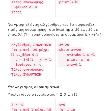
Τέλος_επανάληψης
print(s,k)
Εμφάνισε σ, κ
Τέλος
Να γραφτεί ένας αλγόριθμος που θα εμφανίζει
τιμές της συνάρτησης στο διάστημα -20-έως 20 με
βήμα 0.1 (Υπ. χρησιμοποιήστε τη συνάρτηση Ε(x)=e^x )
Αλγόριθμος ΣΥΝΑΡΤΗΣΗ
x=-20
Για χ από -20 μέχρι
while x<=20:
20 με_βήμα 0.1
u=3*abs(1-x)+1
υ ← 3*Ε(1 - χ) + 1
print (x, u)
Εμφάνισε χ, υ
x=x+0.1
Τέλος_επανάληψης
Τέλος ΣΥΝΑΡΤΗΣΗ
Υπολογισμός αθροισμάτων
Υπολογισμός αθροίσματος 1+2+3+…+15
Σ <- 0
s=0
Για ι από 1 μέχρι 15
for i in