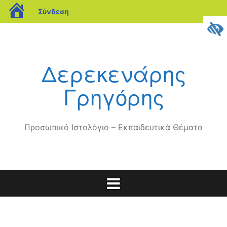
blogs.sch.gr
Σύνδεση
Μετάβαση
σε
περιεχόμενο
Δερεκενάρης
Γρηγόρης
Προσωπικό Ιστολόγιο – Εκπαιδευτικά Θέματα