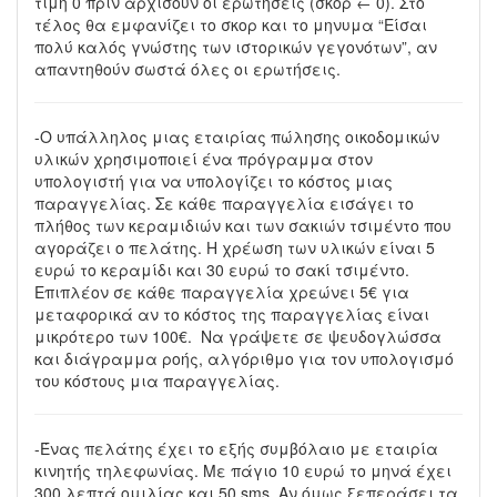
τιμή 0 πριν αρχίσουν οι ερωτήσεις (σκορ ← 0). Στο
τέλος θα εμφανίζει το σκορ και το μηνυμα “Είσαι
πολύ καλός γνώστης των ιστορικών γεγονότων”, αν
απαντηθούν σωστά όλες οι ερωτήσεις.
-Ο υπάλληλος μιας εταιρίας πώλησης οικοδομικών
υλικών χρησιμοποιεί ένα πρόγραμμα στον
υπολογιστή για να υπολογίζει το κόστος μιας
παραγγελίας. Σε κάθε παραγγελία εισάγει το
πλήθος των κεραμιδιών και των σακιών τσιμέντο που
αγοράζει ο πελάτης. Η χρέωση των υλικών είναι 5
ευρώ το κεραμίδι και 30 ευρώ το σακί τσιμέντο.
Επιπλέον σε κάθε παραγγελία χρεώνει 5€ για
μεταφορικά αν το κόστος της παραγγελίας είναι
μικρότερο των 100€. Να γράψετε σε ψευδογλώσσα
και διάγραμμα ροής, αλγόριθμο για τον υπολογισμό
του κόστους μια παραγγελίας.
-Ένας πελάτης έχει το εξής συμβόλαιο με εταιρία
κινητής τηλεφωνίας. Με πάγιο 10 ευρώ το μηνά έχει
300 λεπτά ομιλίας και 50 sms. Αν όμως ξεπεράσει τα