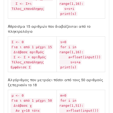
Σ <- Σ+ι
range(1,16):
Τέλος_επανάληψης
s=s+i
print(s)
Άθροισμα 15 αριθμών που διαβάζονται από το
πληκτρολόγιο
Σ <- 0
s=0
Για ι από 1 μέχρι 15
for i in
Διάβασε αριθμός
range(1,16):
Σ <- Σ + αριθμός
a=float(input())
Τέλος_επανάληψης
s=s+a
Εμφάνισε Σ
print(s)
Αλγόριθμος που μετράει πόσοι από τους 50 αριθμούς
ξεπερνούν το 18
μ <- 0
m=0
Για ι από 1 μέχρι 50
for i in
Διάβασε χ
range(1,51):
Αν χ>18 τότε
x=float(input())