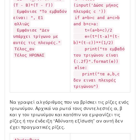
(Τ - Β)*(Τ - Γ))
(input('Δώσε μήκος
Εμφάνισε "Το εμβαδόν
πλευράς c '))
είναι: ", Ε1
if a+b>c and a+c>b
αλλιώς
and b+c>a:
Εμφάνισε "Δεν
t=(a+b+c)/2
υπάρχει τρίγωνο με
e=(t*(t-a)*(t-
αυτές τις πλευρές."
b)*(t-c))**(1/2)
Τέλος_αν
print("το εμβαδό
Τέλος ΗΡΩΝΑΣ
του τριγώνου είναι
{:.2f}".format(e))
else:
print("τα a,b,c
δεν ειναι πλευρές
τριγώνου")
Να γραφεί αλγόριθμος που να βρίσκει τις ρίζες ενός
τριωνύμου. Αρχικά να ρωτά τους συντελεστές α, β
και γ του τριωνύμου και κατόπιν να εμφανίζει τις
ρίζες ή την ένδειξη “Αδύνατη εξίσωση” αν αυτή δεν
έχει πραγματικές ρίζες.