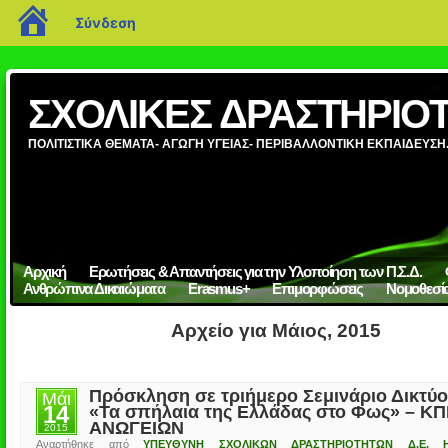
blogs.sch.gr
Σύνδεση
ΣΧΟΛΙΚΕΣ ΔΡΑΣΤΗΡΙΟΤ
ΠΟΛΙΤΙΣΤΙΚΑ ΘΕΜΑΤΑ- ΑΓΩΓΗ ΥΓΕΙΑΣ- ΠΕΡΙΒΑΛΛΟΝΤΙΚΗ ΕΚΠΑΙΔΕΥΣΗ
Αρχική
Ερωτήσεις & Απαντήσεις για την Υλοποίηση των Π.Σ.Δ.
Ανθρώπινα Δικαιώματα
Erasmus+
Επιμορφώσεις
Νομοθεσί
Αρχείο για Μάιος, 2015
Πρόσκληση σε τριήμερο Σεμινάριο Δικτύ
Μάι
14
«Τα σπήλαια της Ελλάδας στο Φως» – Κ
ΑΝΩΓΕΙΩΝ
2015
Αναρτήθηκε από
ΥΠΕΥΘΥΝΗ ΣΧΟΛΙΚΩΝ ΔΡΑΣΤΗΡΙΟΤΗΤΩΝ Δ.Ε. Η