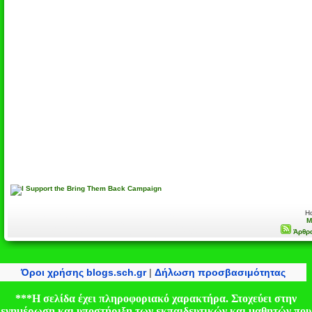
H
M
Άρθρα
Όροι χρήσης blogs.sch.gr
|
Δήλωση προσβασιμότητας
***Η σελίδα έχει πληροφοριακό χαρακτήρα. Στοχεύει στην
ενημέρωση και υποστήριξη των εκπαιδευτικών και μαθητών που