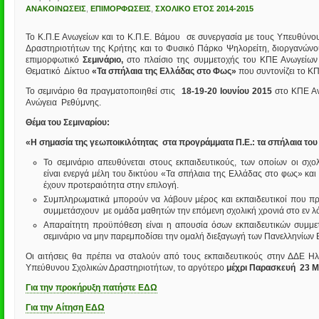
ΑΝΑΚΟΙΝΩΣΕΙΣ
,
ΕΠΙΜΟΡΦΩΣΕΙΣ
,
ΣΧΟΛΙΚΟ ΕΤΟΣ 2014-2015
Το Κ.Π.Ε Ανωγείων και το Κ.Π.Ε. Βάμου σε συνεργασία με τους Υπευθύν
Δραστηριοτήτων της Κρήτης και το Φυσικό Πάρκο Ψηλορείτη, διοργανώνο
επιμορφωτικό
Σεμινάριο,
στο πλαίσιο της συμμετοχής του ΚΠΕ Ανωγείων
Θεματικό Δίκτυο
«Τα σπήλαια της Ελλάδας στο Φως»
που συντονίζει το Κ
Το σεμινάριο θα πραγματοποιηθεί στις
18-19-20 Ιουνίου 2015
στο ΚΠΕ Αν
Ανώγεια Ρεθύμνης.
Θέμα του Σεμιναρίου:
«Η σημασία της γεωποικιλότητας στα προγράμματα Π.Ε.: τα σπήλαια του
Το σεμινάριο απευθύνεται στους εκπαιδευτικούς, των οποίων οι σχο
είναι ενεργά μέλη του δικτύου «Τα σπήλαια της Ελλάδας στο φως» και 
έχουν προτεραιότητα στην επιλογή.
Συμπληρωματικά μπορούν να λάβουν μέρος και εκπαιδευτικοί που πρ
συμμετάσχουν με ομάδα μαθητών την επόμενη σχολική χρονιά στο εν λ
Απαραίτητη προϋπόθεση είναι η απουσία όσων εκπαιδευτικών συμμε
σεμινάριο να μην παρεμποδίσει την ομαλή διεξαγωγή των Πανελληνίων 
Οι αιτήσεις θα πρέπει να σταλούν από τους εκπαιδευτικούς στην ΔΔΕ Η
Υπεύθυνου Σχολικών Δραστηριοτήτων, το αργότερο
μέχρι Παρασκευή 23 Μ
Για την προκήρυξη πατήστε ΕΔΩ
Για την Αίτηση ΕΔΩ