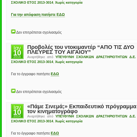
ΔΙ.ΔΕ.
ΣΧΟΛΙΚΟ ΕΤΟΣ 2013-3014
,
Χωρίς κατηγορία
ΗΛΕΙΑΣ
2013-
Για την απόφαση πατήστε ΕΔΩ
2014
στο
Δεν επιτρέπεται σχολιασμός
ΕΓΚΡΙΣΗ
ΠΡΟΓΡΑΜΜΑΤΩΝ
ΣΧΟΛΙΚΩΝ
Προβολές του ντοκιμαντέρ “ΑΠΟ ΤΙΣ ΔΥΟ
Ιαν
ΔΡΑΣΤΗΡΙΟΤΗΤΩΝ
10
ΠΛΕΥΡΕΣ ΤΟΥ ΑΙΓΑΙΟΥ”
ΔΙ.ΔΕ.
ΗΛΕΙΑΣ
2014
Αναρτήθηκε από
ΥΠΕΥΘΥΝΗ ΣΧΟΛΙΚΩΝ ΔΡΑΣΤΗΡΙΟΤΗΤΩΝ Δ.Ε.
2013-
ΣΧΟΛΙΚΟ ΕΤΟΣ 2013-3014
,
Χωρίς κατηγορία
2014
Για το έγγραφο πατήστε
ΕΔΩ
στο
Δεν επιτρέπεται σχολιασμός
Προβολές
του
ντοκιμαντέρ
«Πάμε Σινεμά;» Εκπαιδευτικό πρόγραμμα
Ιαν
“ΑΠΟ
10
τον κινηματογράφο
ΤΙΣ
ΔΥΟ
2014
Αναρτήθηκε από
ΥΠΕΥΘΥΝΗ ΣΧΟΛΙΚΩΝ ΔΡΑΣΤΗΡΙΟΤΗΤΩΝ Δ.Ε.
ΠΛΕΥΡΕΣ
ΣΧΟΛΙΚΟ ΕΤΟΣ 2013-3014
,
Χωρίς κατηγορία
ΤΟΥ
ΑΙΓΑΙΟΥ”
Για το έγγραφο πατήστε
ΕΔΩ