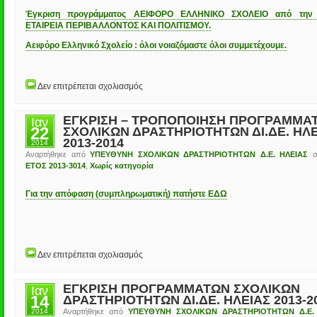
Έγκριση προγράμματος ΑΕΙΦΟΡΟ ΕΛΛΗΝΙΚΟ ΣΧΟΛΕΙΟ από την
ΕΤΑΙΡΕΙΑ ΠΕΡΙΒΑΛΛΟΝΤΟΣ ΚΑΙ ΠΟΛΙΤΙΣΜΟΥ.
Αειφόρο Ελληνικό Σχολείο : όλοι νοιαζόμαστε όλοι συμμετέχουμε.
στο
Δεν επιτρέπεται σχολιασμός
ΠΡΟΓΡΑΜΜΑ
ΑΕΙΦΟΡΟ
ΕΛΛΗΝΙΚΟ
ΕΓΚΡΙΣΗ – ΤΡΟΠΟΠΟΙΗΣΗ ΠΡΟΓΡΑΜΜΑ
Ιαν
ΣΧΟΛΕΙΟ
22
ΣΧΟΛΙΚΩΝ ΔΡΑΣΤΗΡΙΟΤΗΤΩΝ ΔΙ.ΔΕ. ΗΛ
2013-2014
2014
Αναρτήθηκε από
ΥΠΕΥΘΥΝΗ ΣΧΟΛΙΚΩΝ ΔΡΑΣΤΗΡΙΟΤΗΤΩΝ Δ.Ε. ΗΛΕΙΑΣ
σ
ΕΤΟΣ 2013-3014
,
Χωρίς κατηγορία
Για την απόφαση (συμπληρωματική) πατήστε ΕΔΩ
στο
Δεν επιτρέπεται σχολιασμός
ΕΓΚΡΙΣΗ
–
ΤΡΟΠΟΠΟΙΗΣΗ
ΕΓΚΡΙΣΗ ΠΡΟΓΡΑΜΜΑΤΩΝ ΣΧΟΛΙΚΩΝ
Ιαν
ΠΡΟΓΡΑΜΜΑΤΩΝ
14
ΔΡΑΣΤΗΡΙΟΤΗΤΩΝ ΔΙ.ΔΕ. ΗΛΕΙΑΣ 2013-2
ΣΧΟΛΙΚΩΝ
ΔΡΑΣΤΗΡΙΟΤΗΤΩΝ
2014
Αναρτήθηκε από
ΥΠΕΥΘΥΝΗ ΣΧΟΛΙΚΩΝ ΔΡΑΣΤΗΡΙΟΤΗΤΩΝ Δ.Ε.