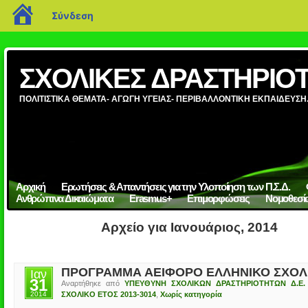
blogs.sch.gr
Σύνδεση
ΣΧΟΛΙΚΕΣ ΔΡΑΣΤΗΡΙΟΤ
ΠΟΛΙΤΙΣΤΙΚΑ ΘΕΜΑΤΑ- ΑΓΩΓΗ ΥΓΕΙΑΣ- ΠΕΡΙΒΑΛΛΟΝΤΙΚΗ ΕΚΠΑΙΔΕΥΣΗ
Αρχική
Ερωτήσεις & Απαντήσεις για την Υλοποίηση των Π.Σ.Δ.
Ανθρώπινα Δικαιώματα
Erasmus+
Επιμορφώσεις
Νομοθεσί
Αρχείο για Ιανουάριος, 2014
ΠΡΟΓΡΑΜΜΑ ΑΕΙΦΟΡΟ ΕΛΛΗΝΙΚΟ ΣΧΟΛ
Ιαν
31
Αναρτήθηκε από
ΥΠΕΥΘΥΝΗ ΣΧΟΛΙΚΩΝ ΔΡΑΣΤΗΡΙΟΤΗΤΩΝ Δ.Ε.
2014
ΣΧΟΛΙΚΟ ΕΤΟΣ 2013-3014
,
Χωρίς κατηγορία