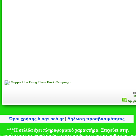
H
M
Άρθρα
Όροι χρήσης blogs.sch.gr
|
Δήλωση προσβασιμότητας
***Η σελίδα έχει πληροφοριακό χαρακτήρα. Στοχεύει στην
ενημέρωση και υποστήριξη των εκπαιδευτικών και μαθητών που