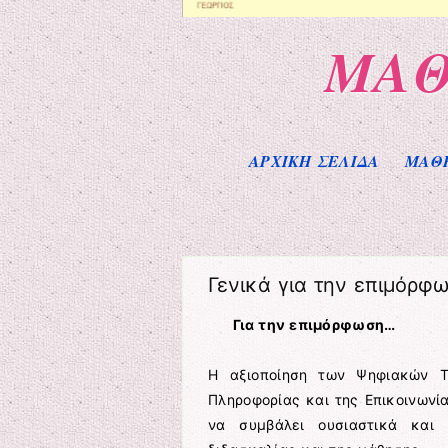
ΜΑΘ
Μενού
Μετάβαση στο περιεχόμενο
ΑΡΧΙΚΗ ΣΕΛΙΔΑ
ΜΑΘ
Γενικά για την επιμόρφ
Για την επιμόρφωση…
Η αξιοποίηση των Ψηφιακών Τ
Πληροφορίας και της Επικοινωνία
να συμβάλει ουσιαστικά και 