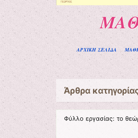
ΜΑΘ
Μενού
Μετάβαση στο περιεχόμενο
ΑΡΧΙΚΗ ΣΕΛΙΔΑ
ΜΑΘ
Άρθρα κατηγορία
Φύλλο εργασίας: το θε