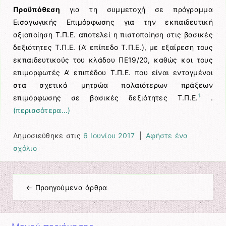
Προϋπόθεση
για τη συμμετοχή σε πρόγραμμα
Εισαγωγικής Επιμόρφωσης για την εκπαιδευτική
αξιοποίηση Τ.Π.Ε. αποτελεί η πιστοποίηση στις βασικές
δεξιότητες Τ.Π.Ε. (Α’ επίπεδο Τ.Π.Ε.), με εξαίρεση τους
εκπαιδευτικούς του κλάδου ΠΕ19/20, καθώς και τους
επιμορφωτές Α’ επιπέδου Τ.Π.Ε. που είναι ενταγμένοι
στα σχετικά μητρώα παλαιότερων πράξεων
1
επιμόρφωσης σε βασικές δεξιότητες Τ.Π.Ε.
.
(περισσότερα…)
Δημοσιεύθηκε στις
6 Ιουνίου 2017
|
Αφήστε ένα
σχόλιο
←
Προηγούμενα άρθρα
Πλοήγηση άρθρων