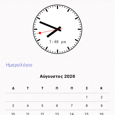
Ημερολόγιο
Αύγουστος 2026
Δ
Τ
Τ
Π
Π
Σ
Κ
1
2
3
4
5
6
7
8
9
10
11
12
13
14
15
16