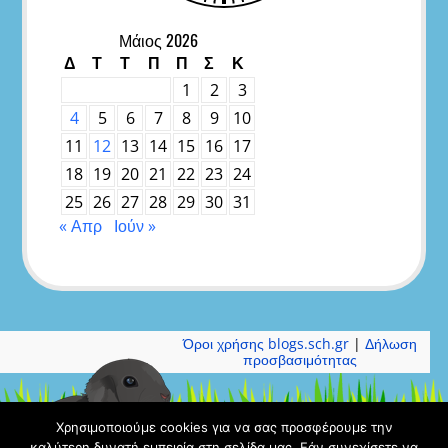
Μάιος 2026
Δ
Τ
Τ
Π
Π
Σ
Κ
1
2
3
4
5
6
7
8
9
10
11
12
13
14
15
16
17
18
19
20
21
22
23
24
25
26
27
28
29
30
31
« Απρ
Ιούν »
Όροι χρήσης blogs.sch.gr
|
Δήλωση
προσβασιμότητας
Χρησιμοποιούμε cookies για να σας προσφέρουμε την
καλύτερη δυνατή εμπειρία στη σελίδα μας. Εάν συνεχίσετε να