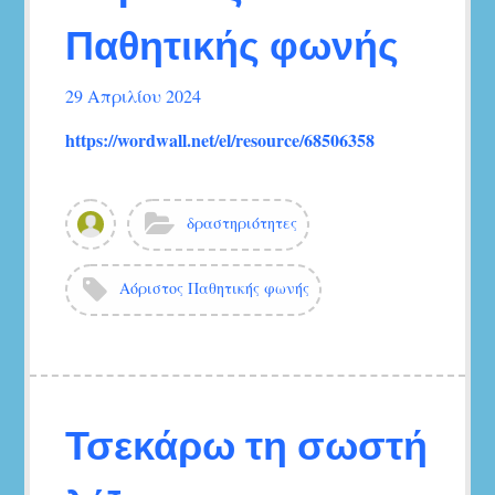
Παθητικής φωνής
29 Απριλίου 2024
https://wordwall.net/el/resource/68506358
Δείτε
Κατηγορίες:
δραστηριότητες
όλα
τα
άρθρα
Ετικέτες:
Αόριστος Παθητικής φωνής
του/
της
ΦΟΥΤΣΙΤΖΗ
ΧΡΥΣΟΥΛΑ
Τσεκάρω τη σωστή