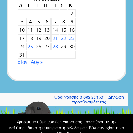
Δ
Τ
Τ
Π
Π
Σ
Κ
1
2
3
4
5
6
7
8
9
10
11
12
13
14
15
16
17
18
19
20
21
22
23
24
25
26
27
28
29
30
31
« Ιαν
Αυγ »
Όροι χρήσης blogs.sch.gr
|
Δήλωση
προσβασιμότητας
Χρησιμοποιούμε cookies για να σας προσφέρουμε την
καλύτερη δυνατή εμπειρία στη σελίδα μας. Εάν συνεχίσετε να