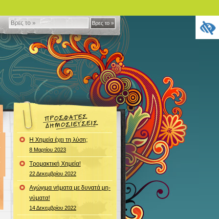
Βρες
Βρες το »
το
»
Η Χημεία έχει τη λύση;
8 Μαρτίου 2023
Τρομακτική Χημεία!
22 Δεκεμβρίου 2022
Αγώγιμα νήματα με δυνατά μη-
νύματα!
14 Δεκεμβρίου 2022