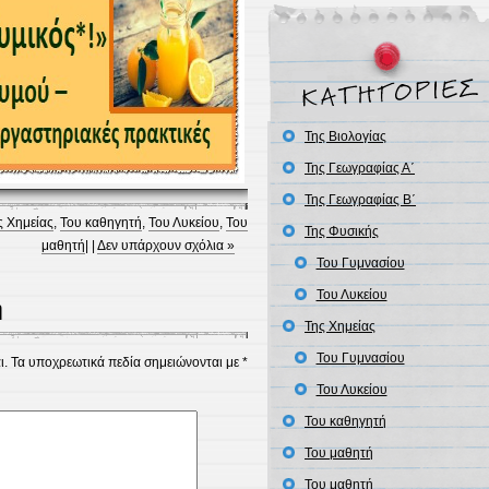
Της Βιολογίας
Της Γεωγραφίας Α΄
Της Γεωγραφίας Β΄
ς Χημείας
,
Του καθηγητή
,
Του Λυκείου
,
Του
Της Φυσικής
μαθητή
| |
Δεν υπάρχουν σχόλια »
Του Γυμνασίου
Του Λυκείου
η
Της Χημείας
Του Γυμνασίου
ι.
Τα υποχρεωτικά πεδία σημειώνονται με
*
Του Λυκείου
Του καθηγητή
Του μαθητή
Του μαθητή