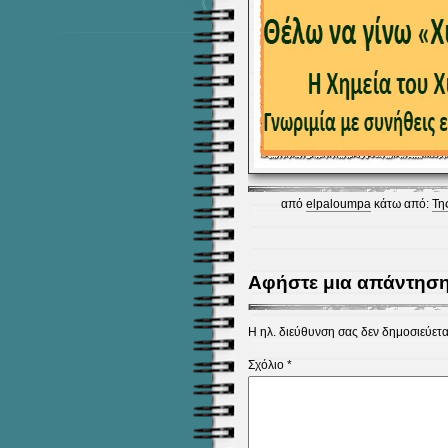
από
elpaloumpa
κάτω από:
Τη
Αφήστε μια απάντησ
Η ηλ. διεύθυνση σας δεν δημοσιεύετα
Σχόλιο
*