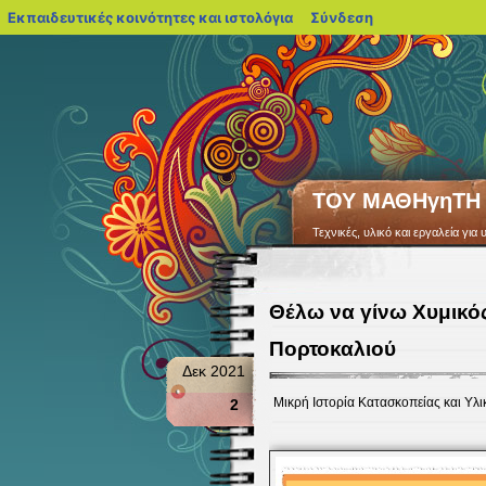
blogs.sch.gr
Εκπαιδευτικές κοινότητες και ιστολόγια
Σύνδεση
ΤΟΥ ΜΑΘΗγηΤΗ
Τεχνικές, υλικό και εργαλεία γ
Θέλω να γίνω Χυμικός
Πορτοκαλιού
Δεκ 2021
Μικρή Ιστορία Κατασκοπείας και Υλι
2