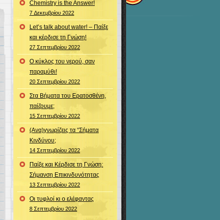
Chemistry is the Answer!
7 Δεκεμβρίου 2022
Let’s talk about water! – Παίξε
και κέρδισε τη Γνώση!
27 Σεπτεμβρίου 2022
Ο κύκλος του νερού, σαν
παραμύθι!
20 Σεπτεμβρίου 2022
Στα Βήματα του Ερατοσθένη,
παίζουμε;
15 Σεπτεμβρίου 2022
(Ανα)γνωρίζεις τα “Σήματα
Κινδύνου;
14 Σεπτεμβρίου 2022
Παίξε και Κέρδισε τη Γνώση:
Σήμανση Επικινδυνότητας
13 Σεπτεμβρίου 2022
Οι τυφλοί κι ο ελέφαντας
8 Σεπτεμβρίου 2022