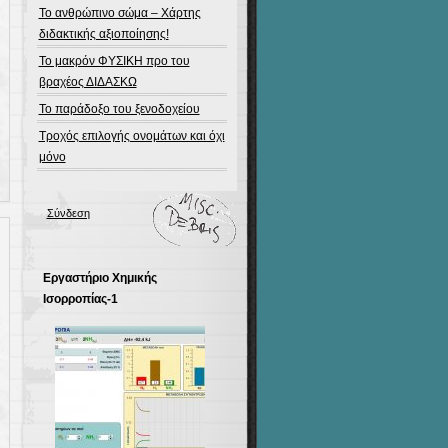
Το ανθρώπινο σώμα – Χάρτης
διδακτικής αξιοποίησης!
Το μακρόν ΦΥΣΙΚΗ προ του
βραχέος ΔΙΔΑΣΚΩ
Το παράδοξο του ξενοδοχείου
Τροχός επιλογής ονομάτων και όχι
μόνο
Σύνδεση
Εργαστήριο Χημικής
Ισορροπίας-1