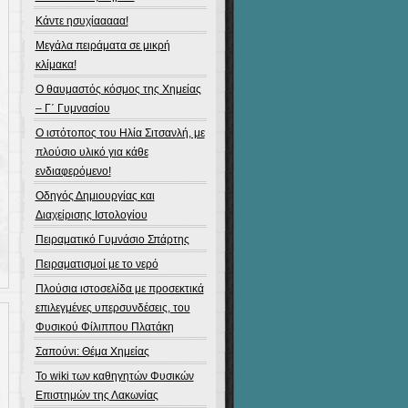
η
Κάντε ησυχίααααα!
Μεγάλα πειράματα σε μικρή
κλίμακα!
Ο θαυμαστός κόσμος της Χημείας
– Γ΄ Γυμνασίου
Ο ιστότοπος του Ηλία Σιτσανλή, με
πλούσιο υλικό για κάθε
ενδιαφερόμενο!
Οδηγός Δημιουργίας και
Διαχείρισης Ιστολογίου
Πειραματικό Γυμνάσιο Σπάρτης
Πειραματισμοί με το νερό
Πλούσια ιστοσελίδα με προσεκτικά
η
επιλεγμένες υπερσυνδέσεις, του
Φυσικού Φίλιππου Πλατάκη
Σαπούνι: Θέμα Χημείας
Το wiki των καθηγητών Φυσικών
Επιστημών της Λακωνίας