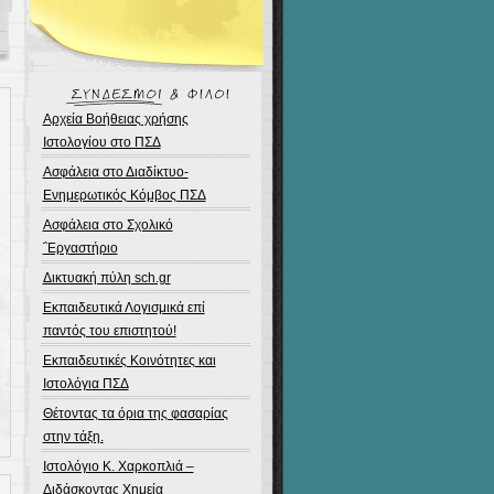
Αρχεία Βοήθειας χρήσης
Ιστολογίου στο ΠΣΔ
Ασφάλεια στο Διαδίκτυο-
Ενημερωτικός Κόμβος ΠΣΔ
Ασφάλεια στο Σχολικό
΅Εργαστήριο
Δικτυακή πύλη sch.gr
Εκπαιδευτικά Λογισμικά επί
παντός του επιστητού!
Εκπαιδευτικές Κοινότητες και
Ιστολόγια ΠΣΔ
Θέτοντας τα όρια της φασαρίας
στην τάξη.
Ιστολόγιο Κ. Χαρκοπλιά –
Διδάσκοντας Χημεία