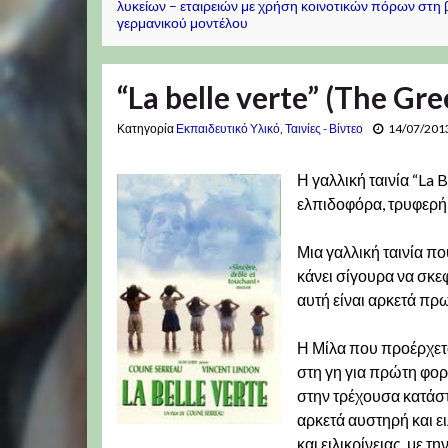
λυκείων – εταιρειών με χρήση κοινοτικών πόρων στη
γερμανικού μοντέλου
“La belle verte” (The Gre
Κατηγορία
Εκπαιδευτικό Υλικό
,
Ταινίες - Βίντεο
14/07/201
Η γαλλική ταινία “La 
ελπιδοφόρα, τρυφερή,
Μια γαλλική ταινία πο
κάνει σίγουρα να σκεφ
αυτή είναι αρκετά πρ
Η Μίλα που προέρχετα
στη γη για πρώτη φορά
στην τρέχουσα κατάστ
αρκετά αυστηρή και ε
και ειλικρίνειας, με 