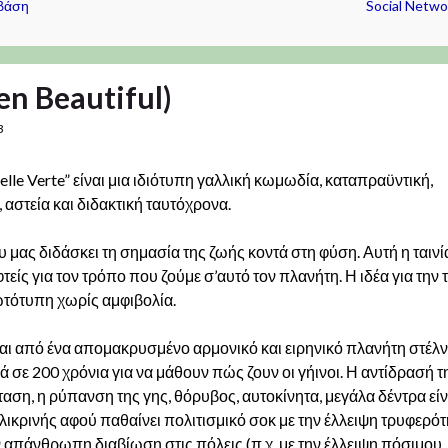
 βάση
Social Netwo
en Beautiful)
3
Belle Verte” είναι μια ιδιότυπη γαλλική κωμωδία, καταπραϋντική,
 αστεία και διδακτική ταυτόχρονα.
υ μας διδάσκει τη σημασία της ζωής κοντά στη φύση. Αυτή η ταινί
τείς για τον τρόπο που ζούμε σ’αυτό τον πλανήτη. Η ιδέα για την τ
ωτότυπη χωρίς αμφιβολία.
ι από ένα απομακρυσμένο αρμονικό και ειρηνικό πλανήτη στέλν
 σε 200 χρόνια για να μάθουν πώς ζουν οι γήινοι. Η αντίδρασή τ
αση, η ρύπανση της γης, θόρυβος, αυτοκίνητα, μεγάλα δέντρα είν
ιλικρινής αφού παθαίνει πολιτισμικό σοκ με την έλλειψη τρυφερό
την απάνθρωπη διαβίωση στις πόλεις (π.χ. με την έλλειψη πόσιμου