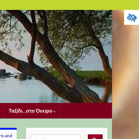
Ταξίδι…στο Όνειρο
ns and
Search