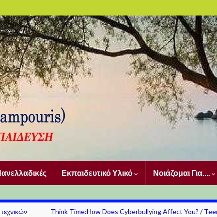
ανελλαδικές
Εκπαιδευτικό Υλικό
Νοιάζομαι Για….
 τεχνικών
Think Time:How Does Cyberbullying Affect You? / Tee