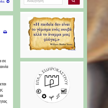
Αναζήτηση
rks
for:
α σε
αινία
εται
ης
αι
τητας