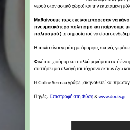
νερού στον αστικό χώρο) και την εκτεταμένη μ
Μαθαίνουμε πώς εκείνο
ι
μπόρεσαν να κάνουν
πνευματικότερο πολιτισμό και παίρνουμε μι
πολιτισμού
( τη σημασία τού να είσαι συνδεδεμ
Η ταινία είναι γεμάτη με όμορφες σκηνές γεμάτ
Φινέτσα, χιούμορ και πολλά μηνύματα από ένα φι
συστήσει μια αλλαγή ταυτόχρονα εκ των έξω και
Η Coline Serreau γράφει, σκηνοθετεί και πρωταγ
Πηγές:
Επιστροφή στη Φύση
&
www.doctv.gr