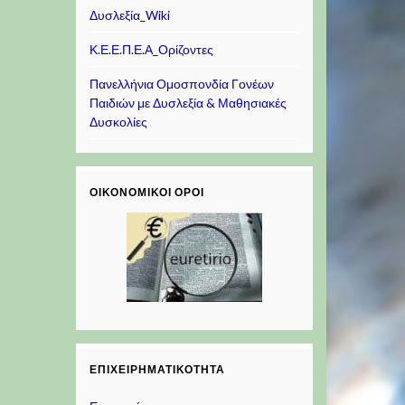
Δυσλεξία_Wiki
Κ.Ε.Ε.Π.Ε.Α_Ορίζοντες
Πανελλήνια Ομοσπονδία Γονέων
Παιδιών με Δυσλεξία & Μαθησιακές
Δυσκολίες
ΟΙΚΟΝΟΜΙΚΟΊ ΌΡΟΙ
ΕΠΙΧΕΙΡΗΜΑΤΙΚΌΤΗΤΑ