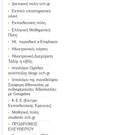
Δικτυακή πύλη sch.gr
Εκπ/κό υποστηρικτικό
υλικό
Εκπαιδευτική πύλη
Ελληνική Μαθηματική
Πύλη
Ηλ. περιοδικό e-Emphasis
Ηλεκτρονικές κάρτες
Ηλεκτρονική Διαχείριση
Τάξης η-τ@ξη
Ιστολόγιο Ομάδας
ανάπτυξης blogs.sch.gr
Ιστολόγιο της συναδέλφου
Σούφαρη Αθανασίας με
ενδιαφέρουσες διδασκαλίες
με Geogebra
Κ.Ε.Ε (Κέντρο
Εκπαιδευτικής Έρευνας)
Μαθητική πύλη
students.sch.gr
ΠΡΟΔΡΟΜΟΣ
ΕΛΕΥΘΕΡΙΟΥ