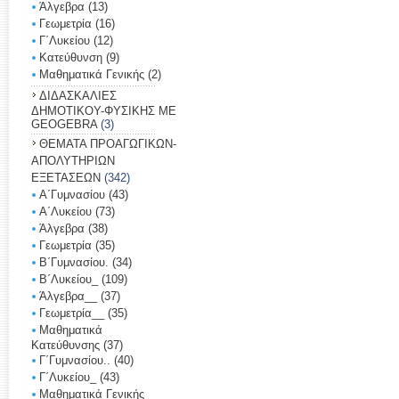
Άλγεβρα
(13)
Γεωμετρία
(16)
Γ΄Λυκείου
(12)
Κατεύθυνση
(9)
Μαθηματικά Γενικής
(2)
ΔΙΔΑΣΚΑΛΙΕΣ
ΔΗΜΟΤΙΚΟΥ-ΦΥΣΙΚΗΣ ΜΕ
GEOGEBRA
(3)
ΘΕΜΑΤΑ ΠΡΟΑΓΩΓΙΚΩΝ-
ΑΠΟΛΥΤΗΡΙΩΝ
ΕΞΕΤΑΣΕΩΝ
(342)
Α΄Γυμνασίου
(43)
Α΄Λυκείου
(73)
Άλγεβρα
(38)
Γεωμετρία
(35)
Β΄Γυμνασίου.
(34)
Β΄Λυκείου_
(109)
Άλγεβρα__
(37)
Γεωμετρία__
(35)
Μαθηματικά
Κατεύθυνσης
(37)
Γ΄Γυμνασίου..
(40)
Γ΄Λυκείoυ_
(43)
Μαθηματικά Γενικής