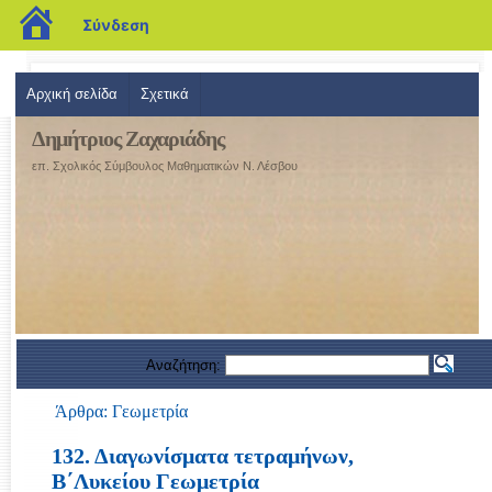
blogs.sch.gr
Σύνδεση
Αρχική σελίδα
Σχετικά
Δημήτριος Ζαχαριάδης
επ. Σχολικός Σύμβουλος Μαθηματικών Ν. Λέσβου
Αναζήτηση:
Άρθρα: Γεωμετρία
132. Διαγωνίσματα τετραμήνων,
Β΄Λυκείου Γεωμετρία