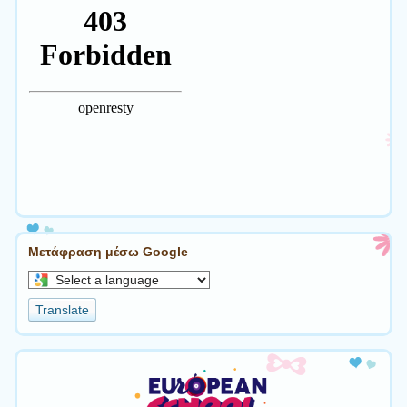
Μετάφραση μέσω Google
Select
a
Translate
language
to
translate
this
page