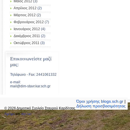
Μάιος 2012
(3)
Απρίλιος 2012
(2)
Μάρτιος 2012
(2)
Φεβρουάριος 2012
(7)
Ιανουάριος 2012
(4)
Δεκέμβριος 2011
(2)
Οκτώβριος 2011
(3)
Επικοινωνείστε μαζί
μας:
Τηλέφωνο - Fax: 2441061332
e-mail:
mail@dim-stavr.kar.sch.gr
Όροι χρήσης blogs.sch.gr
|
Δήλωση προσβασιμότητας
© 2026 Δημοτικό Σχολείο Σταυρού Καρδίτσας
Άρθρα
και
σχόλια