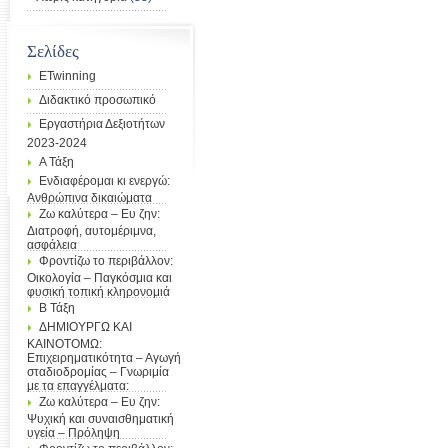
Σελίδες
ETwinning
Διδακτικό προσωπικό
Εργαστήρια Δεξιοτήτων
2023-2024
Α Τάξη
Ενδιαφέρομαι κι ενεργώ:
Ανθρώπινα δικαιώματα
Ζω καλύτερα – Ευ ζην:
Διατροφή, αυτομέριμνα,
ασφάλεια
Φροντίζω το περιβάλλον:
Οικολογία – Παγκόσμια και
φυσική τοπική κληρονομιά
Β Τάξη
ΔΗΜΙΟΥΡΓΩ ΚΑΙ
ΚΑΙΝΟΤΟΜΩ:
Επιχειρηματικότητα – Αγωγή
σταδιοδρομίας – Γνωριμία
με τα επαγγέλματα:
Ζω καλύτερα – Ευ ζην:
Ψυχική και συναισθηματική
υγεία – Πρόληψη