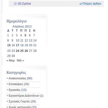
(0) Σχόλια
Πλήρες άρθρο
Ημερολόγιο
Απρίλιος 2013
Δ
Τ
Τ
Π
Π
Σ
Κ
1
2
3
4
5
6
7
8
9
10
11
12
13
14
15
16
17
18
19
20
21
22
23
24
25
26
27
28
29
30
« Μαρ
Μάι »
Kατηγορίες
Ανακοινώσεις
(90)
Επισκέψεις
(26)
Εργασίες
(13)
Εργαστήρια Δεξιοτήτων
(1)
Σχολικές Γιορτές
(29)
Χωρίς κατηγορία
(33)