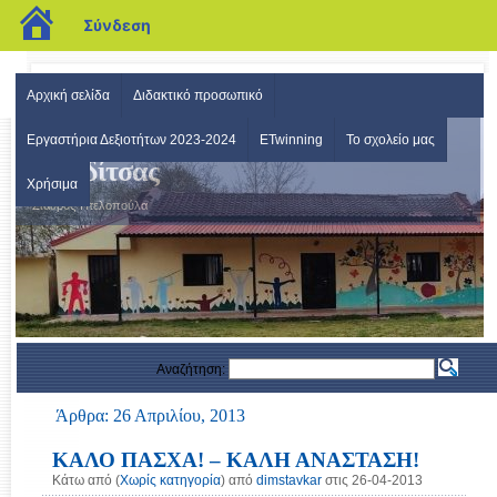
blogs.sch.gr
Σύνδεση
Αρχική σελίδα
Διδακτικό προσωπικό
Δημοτικό Σχολείο Σταυρού
Εργαστήρια Δεξιοτήτων 2023-2024
ETwinning
Το σχολείο μας
Καρδίτσας
Χρήσιμα
Σταυρός-Πτελοπούλα
Αναζήτηση:
Άρθρα: 26 Απριλίου, 2013
ΚΑΛΟ ΠΑΣΧΑ! – ΚΑΛΗ ΑΝΑΣΤΑΣΗ!
Κάτω από (
Χωρίς κατηγορία
) από
dimstavkar
στις 26-04-2013