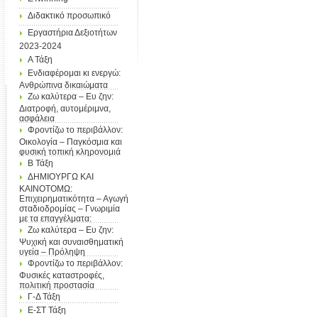
Διδακτικό προσωπικό
Εργαστήρια Δεξιοτήτων
2023-2024
Α Τάξη
Ενδιαφέρομαι κι ενεργώ:
Ανθρώπινα δικαιώματα
Ζω καλύτερα – Ευ ζην:
Διατροφή, αυτομέριμνα,
ασφάλεια
Φροντίζω το περιβάλλον:
Οικολογία – Παγκόσμια και
φυσική τοπική κληρονομιά
Β Τάξη
ΔΗΜΙΟΥΡΓΩ ΚΑΙ
ΚΑΙΝΟΤΟΜΩ:
Επιχειρηματικότητα – Αγωγή
σταδιοδρομίας – Γνωριμία
με τα επαγγέλματα:
Ζω καλύτερα – Ευ ζην:
Ψυχική και συναισθηματική
υγεία – Πρόληψη
Φροντίζω το περιβάλλον:
Φυσικές καταστροφές,
πολιτική προστασία
Γ-Δ Τάξη
Ε-ΣΤ Τάξη