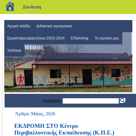
blogs.sch.gr
Σύνδεση
Αρχική σελίδα
Διδακτικό προσωπικό
Δημοτικό Σχολείο Σταυρού
Εργαστήρια Δεξιοτήτων 2023-2024
ETwinning
Το σχολείο μας
Καρδίτσας
Χρήσιμα
Σταυρός-Πτελοπούλα
Αναζήτηση:
Άρθρα: Μάιος, 2026
ΕΚΔΡΟΜΗ ΣΤΟ Κέντρο
Περιβαλλοντικής Εκπαίδευσης (Κ.Π.Ε.)