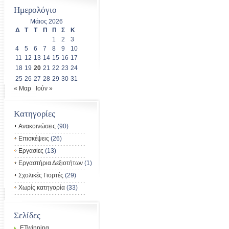
Ημερολόγιο
Μάιος 2026
Δ
Τ
Τ
Π
Π
Σ
Κ
1
2
3
4
5
6
7
8
9
10
11
12
13
14
15
16
17
18
19
20
21
22
23
24
25
26
27
28
29
30
31
« Μαρ
Ιούν »
Kατηγορίες
Ανακοινώσεις
(90)
Επισκέψεις
(26)
Εργασίες
(13)
Εργαστήρια Δεξιοτήτων
(1)
Σχολικές Γιορτές
(29)
Χωρίς κατηγορία
(33)
Σελίδες
ETwinning