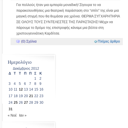
Για πολλούς ήταν μια εμπειρία μοναδική! Σίγουρα το να
παρακολουθήσεις μια θεατρική παράσταση στο “σπίτι” της είναι μια
μαγική στιγμή που θα θυμάσαι για χρόνια. ΘΕΡΜΑ ΣΥΓΧΑΡΗΤΗΡΙΑ
ΣΕ ΟΛΟΥΣ ΤΟΥΣ ΣΥΝΤΕΛΕΣΤΕΣ ΤΗΣ ΠΑΡΑΣΤΑΣΗΣ! Μέχρι να
πάρουμε το δρόμο της επιστροφής κάναμε μια βόλτα στη
χριστουγεννιάτικη Καρδίτσα.
(0) Σχόλια
Πλήρες άρθρο
Ημερολόγιο
Δεκέμβριος 2012
Δ
Τ
Τ
Π
Π
Σ
Κ
1
2
3
4
5
6
7
8
9
10
11
12
13
14
15
16
17
18
19
20
21
22
23
24
25
26
27
28
29
30
31
« Νοέ
Ιαν »