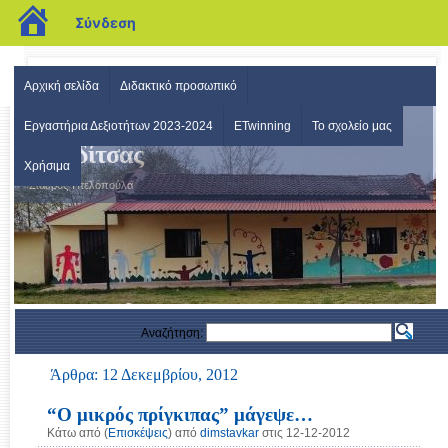
blogs.sch.gr
Σύνδεση
Αρχική σελίδα
Διδακτικό προσωπικό
Δημοτικό Σχολείο Σταυρού
Εργαστήρια Δεξιοτήτων 2023-2024
ETwinning
Το σχολείο μας
Καρδίτσας
Χρήσιμα
Σταυρός-Πτελοπούλα
Αναζήτηση:
Άρθρα: 12 Δεκεμβρίου, 2012
“Ο μικρός πρίγκιπας” μάγεψε…
Κάτω από (
Επισκέψεις
) από
dimstavkar
στις 12-12-2012