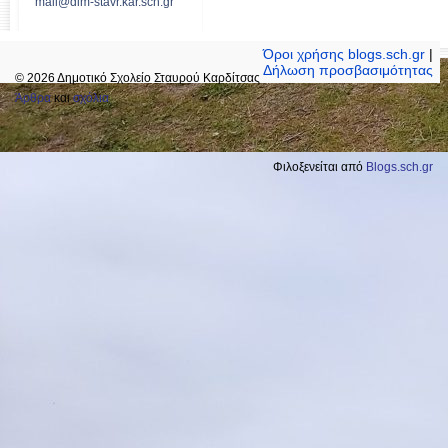
mail@dim-stavr.kar.sch.gr
Όροι χρήσης blogs.sch.gr
|
Δήλωση προσβασιμότητας
© 2026 Δημοτικό Σχολείο Σταυρού Καρδίτσας
Άρθρα
και
σχόλια
Φιλοξενείται από
Blogs.sch.gr