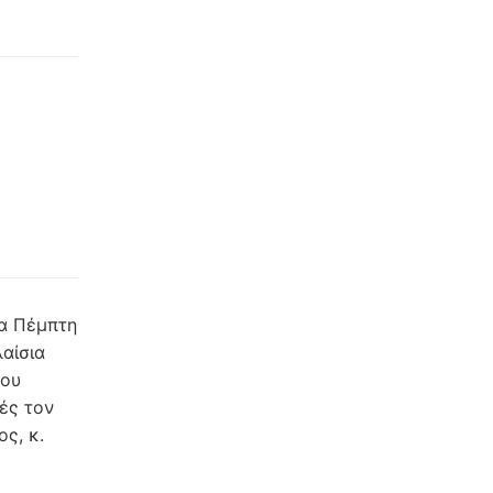
ρα Πέμπτη
αίσια
του
ές τον
ς, κ.