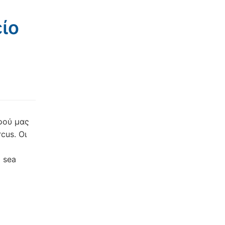
είο
φού μας
cus. Οι
 sea