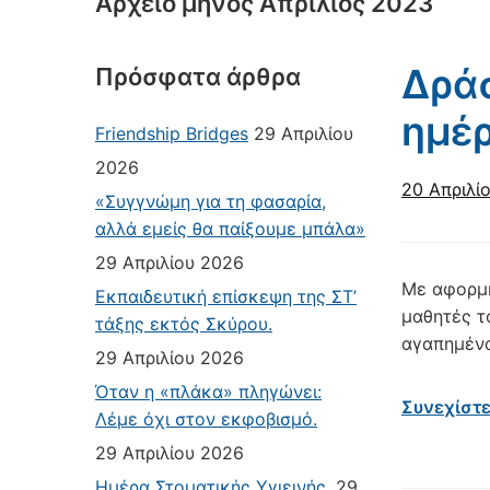
Αρχείο μηνός
Απρίλιος 2023
Δράσ
Πρόσφατα άρθρα
ημέρ
Friendship Bridges
29 Απριλίου
2026
20 Απριλί
«Συγγνώμη για τη φασαρία,
αλλά εμείς θα παίξουμε μπάλα»
29 Απριλίου 2026
Με αφορμή
Εκπαιδευτική επίσκεψη της ΣΤ’
μαθητές τ
τάξης εκτός Σκύρου.
αγαπημένα 
29 Απριλίου 2026
Όταν η «πλάκα» πληγώνει:
Συνεχίστ
Λέμε όχι στον εκφοβισμό.
29 Απριλίου 2026
Ημέρα Στοματικής Υγιεινής.
29