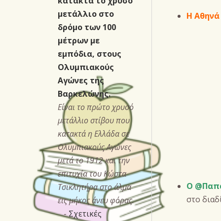
κατακτά το χρυσό
μετάλλιο στο
Η Αθηνά
δρόμο των 100
μέτρων με
εμπόδια, στους
Ολυμπιακούς
Αγώνες της
Βαρκελώνης.
Είναι το πρώτο χρυσό
μετάλλιο στίβου που
κατακτά η Ελλάδα σε
Ολυμπιακούς Αγώνες
μετά το 1912 και την
επιτυχία του Κώστα
Ο @Παπά
Τσικλητήρα στο άλμα
στο διαδ
εις μήκος άνευ φόρας.
-
Σχετικές