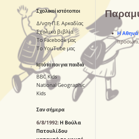
Παραμύ
Σχολικοί ιστότοποι
Δ/νση Π.Ε. Αρκαδίας
Σχολικά βιβλία
Η Αθηνά
Το Facebook μας
προσωπι
Το YouTube μας
Ιστότοποι για παιδιά
BBC Kids
National Geographic
Kids
Σαν σήμερα
6/8/1992:
Η Βούλα
Πατουλίδου