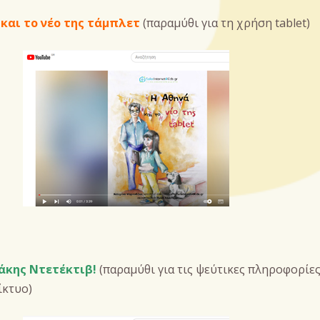
 και το νέο της τάμπλετ
(παραμύθι για τη χρήση tablet)
κης Ντετέκτιβ!
(παραμύθι για τις ψεύτικες πληροφορίε
ίκτυο)