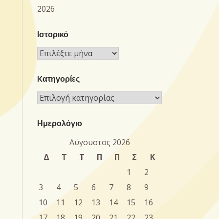
2026
Ιστορικό
Ιστορικό
Kατηγορίες
Kατηγορίες
Ημερολόγιο
Αύγουστος 2026
Δ
Τ
Τ
Π
Π
Σ
Κ
1
2
ς
3
4
5
6
7
8
9
10
11
12
13
14
15
16
17
18
19
20
21
22
23