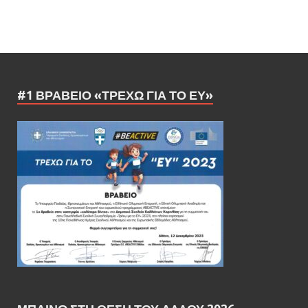
#1 ΒΡΑΒΕΊΟ «ΤΡΈΧΩ ΓΙΑ ΤΟ ΕΥ»