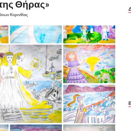
της Θήρας»
ιάνων Κορινθίας