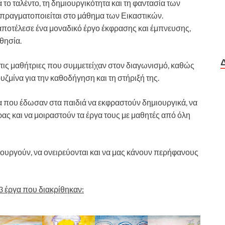
 το ταλέντο, τη δημιουργικότητα και τη φαντασία των
 πραγματοποιείται στο μάθημα των Εικαστικών.
 αποτέλεσε ένα μοναδικό έργο έκφρασης και έμπνευσης,
θησία.
τις μαθήτριες που συμμετείχαν στον διαγωνισμό, καθώς
υζμίνα για την καθοδήγηση και τη στήριξή της.
α που έδωσαν στα παιδιά να εκφραστούν δημιουργικά, να
ρας και να μοιραστούν τα έργα τους με μαθητές από όλη
ουργούν, να ονειρεύονται και να μας κάνουν περήφανους
3 έργα που διακρίθηκαν: