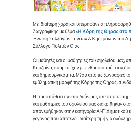
Με ιδιαίτερη χαρά και υπερηφάνεια πληροφορη
Ζωγραφικής με θέμα
«Η Κόρη της Θήρας στο Χ
Ένωση Συλλόγων Γονέων & Κηδεμόνων του Δήμο
Σύλλογο Πολιτών Οίας.
Οι μαθητές και οι μαθήτριες του σχολείου μας, 
Κουζμίνα, συμμετείχαν με ενθουσιασμό στον δι
και δημιουργικότητα. Μέσα από τις ζωγραφιές το
εμβληματική μορφή της Κόρης της Θήρας, συνδέο
Η προσπάθεια των παιδιών μας απέσπασε σημαν
και μαθήτριες του σχολείου μας διακρίθηκαν στον
απονεμήθηκαν στην κατηγορία Α’-Γ’ Δημοτικού κα
γεγονός που αποτελεί ιδιαίτερη τιμή για ολόκληρ