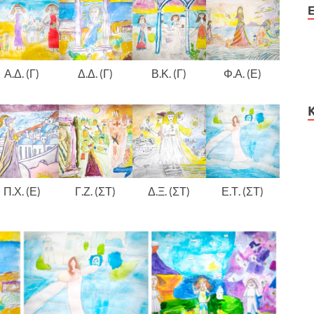
Α.Δ. (Γ)
Δ.Δ. (Γ)
Β.Κ. (Γ)
Φ.Α. (Ε)
Π.Χ. (Ε)
Γ.Ζ. (ΣΤ)
Δ.Ξ. (ΣΤ)
Ε.Τ. (ΣΤ)