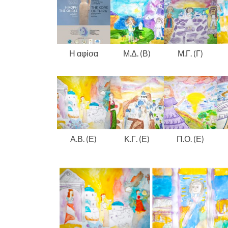
Η αφίσα
Μ.Δ. (Β)
Μ.Γ. (Γ)
Α.Β. (Ε)
Κ.Γ. (Ε)
Π.Ο. (Ε)