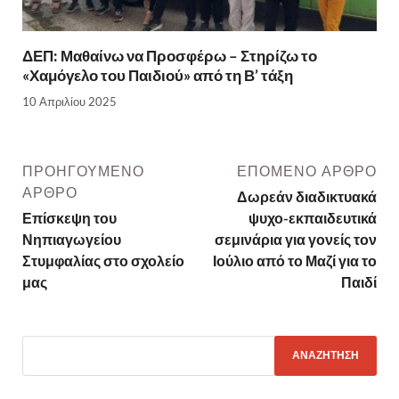
ΔΕΠ: Μαθαίνω να Προσφέρω – Στηρίζω το
«Χαμόγελο του Παιδιού» από τη Β’ τάξη
10 Απριλίου 2025
ΠΡΟΗΓΟΎΜΕΝΟ
ΕΠΌΜΕΝΟ ΆΡΘΡΟ
ΆΡΘΡΟ
Δωρεάν διαδικτυακά
Επίσκεψη του
ψυχο-εκπαιδευτικά
Νηπιαγωγείου
σεμινάρια για γονείς τον
Στυμφαλίας στο σχολείο
Ιούλιο από το Μαζί για το
μας
Παιδί