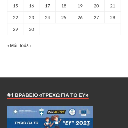
15
16
17
18
19
20
21
22
23
24
25
26
27
28
29
30
« Μάι
Ιούλ »
#1 ΒΡΑΒΕΊΟ «ΤΡΈΧΩ ΓΙΑ ΤΟ ΕΥ»