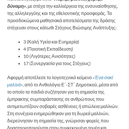
δύναμη»
, με στόχο την καλλιέργεια της ενσυναίσθησης,
της αλληλεγγύης και της εθελοντικής προσφοράς. Τα
προσδοκώμενα μαθησιακά αποτελέσματα της δράσης
στόχευαν στους κάτωθι Στόχους Βιώσιμης Ανάπτυξης:
3 (Καλή Υγεία και Ευημερία)
4 (Ποιοτική Εκπαίδευση)
10 (Λιγότερες Ανισότητες)
17 (Συνεργασία για τους Στόχους)
Αφορμή αποτέλεσε το λογοτεχνικό κείμενο
«Ένα σακί
μαλλιά»
, από το Ανθολόγιο Ε΄-ΣΤ΄ Δημοτικού, μέσα από
το οποίο τα παιδιά συζήτησαν για τη σημασία της
έμπρακτης συμπαράστασης σε ανθρώπους που
αντιμετωπίζουν σοβαρές ασθένειες ή απώλεια μαλλιών.
Στη συνέχεια ενημερώθηκαν για τη δωρεά μαλλιών,
διερεύνησαν τη σημασία της, γνώρισαν φορείς που
δραστηριοποιούνται στον συγκεκριμένο τομέα και