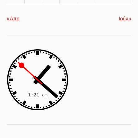
« Απρ
Ιούν »