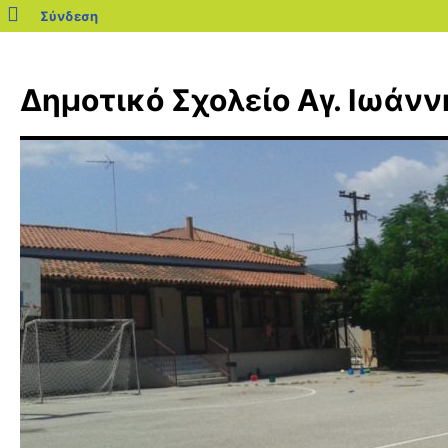
blogs.sch.gr
Σύνδεση
Μετάβαση
σε
Δημοτικό Σχολείο Αγ. Ιωάνν
περιεχόμενο