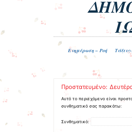
ΔΗΜΟ
Ι
Μενού
Μετάβαση στο περιεχόμενο
Ενημέρωση – Ροή
Τάξεις
Πρoστατευμένο: Δευτέρ
Αυτό το περιεχόμενο είναι προστ
συνθηματικό σας παρακάτω:
Συνθηματικό: