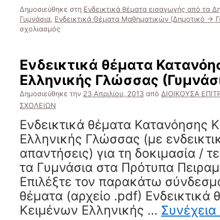
Δημοσιεύθηκε στη
Ενδεικτικά θέματα εισαγωγής από τα Δ
Γυμνάσια
,
Ενδεικτικά Θέματα Μαθηματικών (Δημοτικό -> Γ
στο
σχολιασμός
Ενδεικτικά
Θέματα
Μαθηματικών
Ενδεικτικά θέματα Κατανόη
(Δημοτικό
Ελληνικής Γλώσσας (Γυμνάσι
-
>
Δημοσιεύθηκε την
23 Απριλίου, 2013
από
ΔΙΟΙΚΟΥΣΑ ΕΠΙ
Γυμνάσιο)
ΣΧΟΛΕΙΩΝ
Ενδεικτικά θέματα Κατανόησης 
Ελληνικής Γλώσσας (με ενδεικτικ
απαντήσεις) για τη δοκιμασία / 
τα Γυμνάσια στα Πρότυπα Πειραμ
Επιλέξτε τον παρακάτω σύνδεσμο 
θέματα (αρχείο .pdf) Ενδεικτικά
Κειμένων Ελληνικής …
Συνέχεια