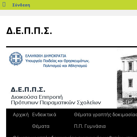
blogs.sch.gr
Σύνδεση
Μετάβαση
σε
Δ.Ε.Π.Π.Σ.
περιεχόμενο
Αρχική
Ενδεικτικά
Θέματα γραπτής δοκιμασία
Θέματα
Π.Π. Γυμνάσια