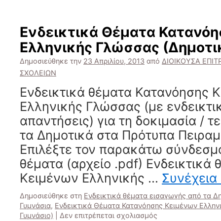
Ενδεικτικά
Θέματα
Φυσικών
Ενδεικτικά Θέματα Κατανόη
(Δημοτικό
Ελληνικής Γλώσσας (Δημοτικ
-
>
Δημοσιεύθηκε την
23 Απριλίου, 2013
από
ΔΙΟΙΚΟΥΣΑ ΕΠΙ
Γυμνάσιο)
ΣΧΟΛΕΙΩΝ
Ενδεικτικά θέματα Κατανόησης 
Ελληνικής Γλώσσας (με ενδεικτικ
απαντήσεις) για τη δοκιμασία / 
τα Δημοτικά στα Πρότυπα Πειραμ
Επιλέξτε τον παρακάτω σύνδεσμο 
θέματα (αρχείο .pdf) Ενδεικτικά
Κειμένων Ελληνικής …
Συνέχεια
Δημοσιεύθηκε στη
Ενδεικτικά θέματα εισαγωγής από τα Δ
Γυμνάσια
,
Ενδεικτικά Θέματα Κατανόησης Κειμένων Ελλην
στο
Γυμνάσιο)
|
Δεν επιτρέπεται σχολιασμός