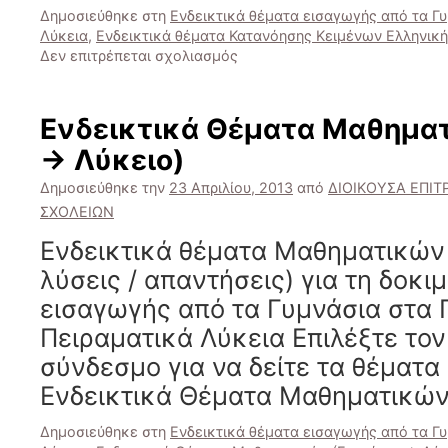
Δημοσιεύθηκε στη
Ενδεικτικά θέματα εισαγωγής από τα Γ
Λύκεια
,
Ενδεικτικά θέματα Κατανόησης Κειμένων Ελληνική
στο
Δεν επιτρέπεται σχολιασμός
Ενδεικτικά
θέματα
Κατανόησης
Ενδεικτικά Θέματα Μαθηματ
Κειμένων
-> Λύκειο)
Ελληνικής
Γλώσσας
Δημοσιεύθηκε την
23 Απριλίου, 2013
από
ΔΙΟΙΚΟΥΣΑ ΕΠΙ
(Γυμνάσιο
ΣΧΟΛΕΙΩΝ
-
>
Ενδεικτικά θέματα Μαθηματικών 
Λύκειο)
λύσεις / απαντήσεις) για τη δοκιμ
εισαγωγής από τα Γυμνάσια στα
Πειραματικά Λύκεια Επιλέξτε το
σύνδεσμο για να δείτε τα θέματα 
Ενδεικτικά Θέματα Μαθηματικών
Δημοσιεύθηκε στη
Ενδεικτικά θέματα εισαγωγής από τα Γ