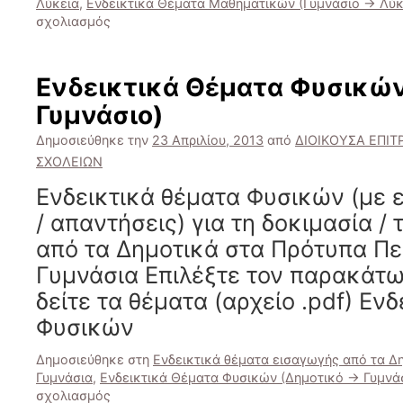
Λύκεια
,
Ενδεικτικά Θέματα Μαθηματικών (Γυμνάσιο -> Λύκ
στο
σχολιασμός
Ενδεικτικά
Θέματα
Μαθηματικών
Ενδεικτικά Θέματα Φυσικών
(Γυμνάσιο
Γυμνάσιο)
-
>
Δημοσιεύθηκε την
23 Απριλίου, 2013
από
ΔΙΟΙΚΟΥΣΑ ΕΠΙ
Λύκειο)
ΣΧΟΛΕΙΩΝ
Ενδεικτικά θέματα Φυσικών (με ε
/ απαντήσεις) για τη δοκιμασία /
από τα Δημοτικά στα Πρότυπα Πε
Γυμνάσια Επιλέξτε τον παρακάτω
δείτε τα θέματα (αρχείο .pdf) Εν
Φυσικών
Δημοσιεύθηκε στη
Ενδεικτικά θέματα εισαγωγής από τα Δ
Γυμνάσια
,
Ενδεικτικά Θέματα Φυσικών (Δημοτικό -> Γυμνά
στο
σχολιασμός