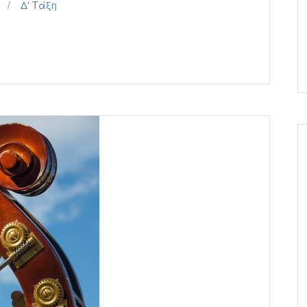
Δ' Τάξη