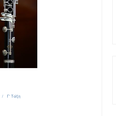
Γ' Τάξη