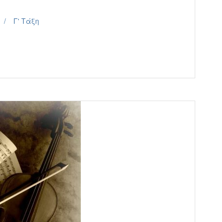
Γ' Τάξη