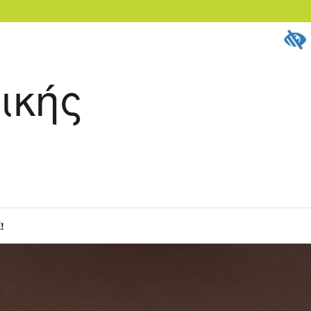
ικής
!