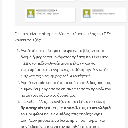
Για να στείλετε αίτημα φιλίας σε κάποιο μέλος του ΠΣΔ
κάνετε τα εξής:
Αναζητήστε το άτομο που ψάχνετε βάζοντας το
όνομα ή μέρος του ονόματος χρήστη που έχει στο
ΠΣΔ στο πεδίο «Αναζήτηση μελών» και να
ταξινομήσετε τις εγγραφές με βάση την
Τελευταία
, τις
ή
.
Ενέργεια
Νέες εγγραφές
Αλφαβητικά
Αφού εντοπίσετε το άτομο από τις σελίδες που σας
εμφανίζει μπορείτε να επισκεφτείτε το προφίλ του
πατώντας πάνω στο όνομά του.
Για κάθε μέλος εμφανίζονται τα εξής στοιχεία: η
δραστηριότητά
του, το
προφίλ
του, τα
ιστολόγιά
του, οι
φίλοι
και τις
ομάδες
στις οποίες ανήκει.
Επιπλέον μπορείτε να δείτε πριν πόση ώρα ήταν
συνδεδεμένος και να τον προσθέσετε στους