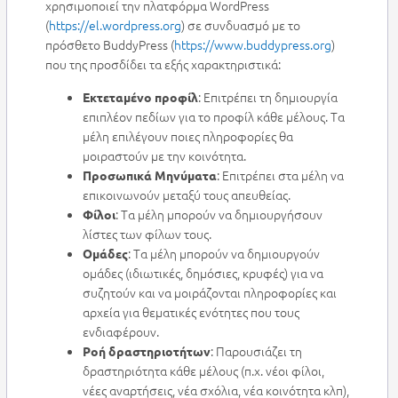
χρησιμοποιεί την πλατφόρμα WordPress
(
https://el.wordpress.org
) σε συνδυασμό με το
πρόσθετο BuddyPress (
https://www.buddypress.org
)
που της προσδίδει τα εξής χαρακτηριστικά:
: Επιτρέπει τη δημιουργία
Εκτεταμένο προφίλ
επιπλέον πεδίων για το προφίλ κάθε μέλους. Τα
μέλη επιλέγουν ποιες πληροφορίες θα
μοιραστούν με την κοινότητα.
: Επιτρέπει στα μέλη να
Προσωπικά Μηνύματα
επικοινωνούν μεταξύ τους απευθείας.
: Τα μέλη μπορούν να δημιουργήσουν
Φίλοι
λίστες των φίλων τους.
: Τα μέλη μπορούν να δημιουργούν
Ομάδες
ομάδες (ιδιωτικές, δημόσιες, κρυφές) για να
συζητούν και να μοιράζονται πληροφορίες και
αρχεία για θεματικές ενότητες που τους
ενδιαφέρουν.
: Παρουσιάζει τη
Ροή δραστηριοτήτων
δραστηριότητα κάθε μέλους (π.χ. νέοι φίλοι,
νέες αναρτήσεις, νέα σχόλια, νέα κοινότητα κλπ),