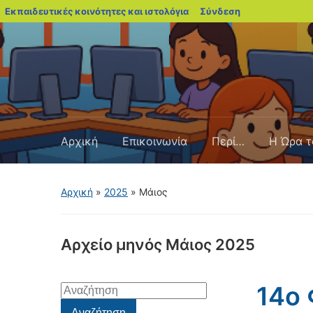
blogs.sch.gr
Εκπαιδευτικές κοινότητες και ιστολόγια
Σύνδεση
Αρχική
Επικοινωνία
Περί…
Η Ώρα τ
Αρχική
»
2025
»
Μάιος
Αρχείο μηνός
Μάιος 2025
14o
Αναζήτηση
για:
Αναζήτηση