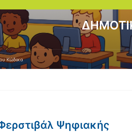
ΔΗΜΟΤΙΚ
ου Κώδικα
 Φερστιβάλ Ψηφιακής