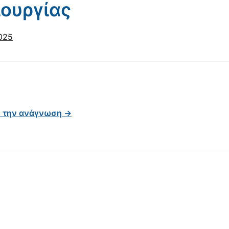
ουργίας
025
ε την ανάγνωση →