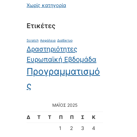
Χωρίς κατηγορία
Ετικέτες
Scratch
Ασφάλεια
Διαδίκτυο
Δραστηριότητες
Ευρωπαϊκή Εβδομάδα
Προγραμματισμό
ς
ΜΆΙΟΣ 2025
Δ
Τ
Τ
Π
Π
Σ
Κ
1
2
3
4