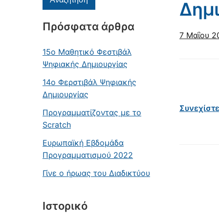
Δημι
Πρόσφατα άρθρα
7 Μαΐου 2
15ο Μαθητικό Φεστιβάλ
Ψηφιακής Δημιουργίας
14o Φερστιβάλ Ψηφιακής
Δημιουργίας
Συνεχίστ
Προγραμματίζοντας με το
Scratch
Ευρωπαϊκή Εβδομάδα
Προγραμματισμού 2022
Γίνε ο ήρωας του Διαδικτύου
Ιστορικό