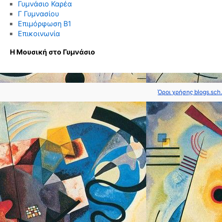
Γυμνάσιο Καρέα
Γ Γυμνασίου
Επιμόρφωση Β1
Επικοινωνία
Η Μουσική στο Γυμνάσιο
Όροι χρήσης blogs.sch.