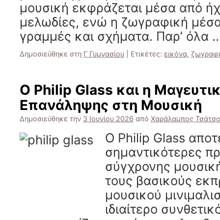
μουσική εκφράζεται μέσα από ήχ
μελωδίες, ενώ η ζωγραφική μέσ
γραμμές και σχήματα. Παρ’ όλα 
Δημοσιεύθηκε στη
Γ Γυμνασίου
|
Ετικέτες:
εικόνα
,
ζωγραφ
Ο Philip Glass και η Μαγευτ
Επανάληψης στη Μουσική
Δημοσιεύθηκε την
3 Ιουνίου 2026
από
Χαράλαμπος Τσάτσ
Ο Philip Glass αποτ
σημαντικότερες π
σύγχρονης μουσική
τους βασικούς εκ
μουσικού μινιμαλι
ιδιαίτερο συνθετικ