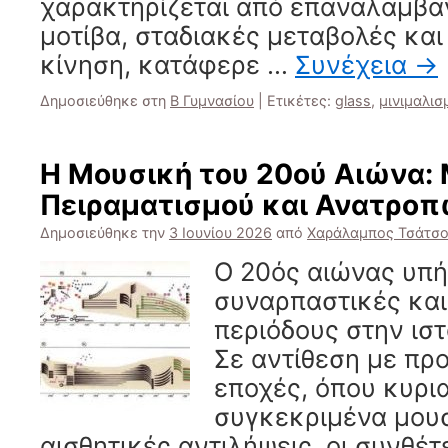
χαρακτηρίζεται από επαναλαμβα
μοτίβα, σταδιακές μεταβολές κα
κίνηση, κατάφερε …
Συνέχεια
→
Δημοσιεύθηκε στη
Β Γυμνασίου
|
Ετικέτες:
glass
,
μινιμαλισ
Η Μουσική του 20ού Αιώνα: 
Πειραματισμού και Ανατρο
Δημοσιεύθηκε την
3 Ιουνίου 2026
από
Χαράλαμπος Τσάτσ
Ο 20ός αιώνας υπήρ
συναρπαστικές και
περιόδους στην ιστ
Σε αντίθεση με πρ
εποχές, όπου κυρι
συγκεκριμένα μουσ
αισθητικές αντιλήψεις, οι συνθέ