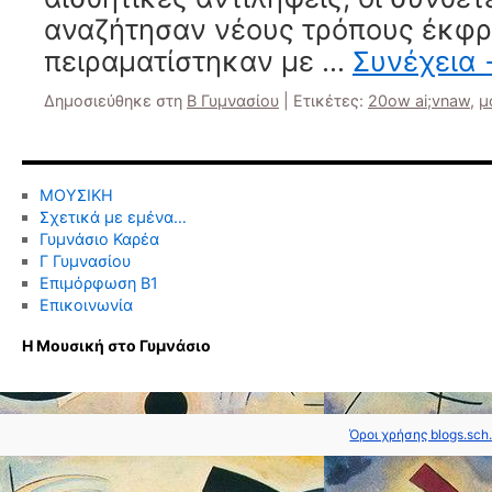
αναζήτησαν νέους τρόπους έκφρ
πειραματίστηκαν με …
Συνέχεια
Δημοσιεύθηκε στη
Β Γυμνασίου
|
Ετικέτες:
20ow ai;vnaw
,
μ
ΜΟΥΣΙΚΗ
Σχετικά με εμένα…
Γυμνάσιο Καρέα
Γ Γυμνασίου
Επιμόρφωση Β1
Επικοινωνία
Η Μουσική στο Γυμνάσιο
Όροι χρήσης blogs.sch.