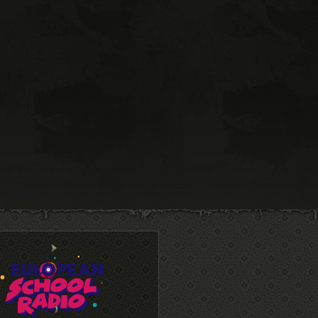
πηγή περισσότερα:
https://animation714.wordpress.com
See it on Scoop.it
, via
η Τέχνη στο
σχολείο
Πηγή – περισσότερα:
http://www.scoop.it/t/arts-in-
schools/p/4045541616/2015/06/11/-
on-
%CF%8D%CE%BC%CE%B5%CE%BD%CE%B1-
2015/05/13/%CE%BA%CE%B9%CE%BD%CE%BF%CF%8D%CE%BC%CE%B5%CE%BD%CE%B1-
E%B9%CE%B1/