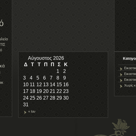
this
page
ό
λείο
ΤΙΣ
κό
Αύγουστος 2026
Kατηγο
Δ
Τ
Τ
Π
Π
Σ
Κ
ικά
Εικαστι
1
2
η
Εικαστι
3
4
5
6
7
8
9
Εικαστι
ικ
10
11
12
13
14
15
16
Χωρίς κ
17
18
19
20
21
22
23
24
25
26
27
28
29
30
31
« Ιαν