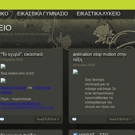
ΙΚΌ
ΕΙΚΑΣΤΙΚΆ ΓΥΜΝΆΣΙΟ
ΕΙΚΑΣΤΙΚΆ ΛΎΚΕΙΟ
ΕΊΟ
ΤΙΚΏΝ ΣΕ ΣΧΟΛΕΊΑ ΤΗΣ ΕΛΛΆΔΑΣ
“Το οχυρό”, εικαστικά
animation stop motion στην
τάξη
9 Απριλίου 2016
15 Ιουνίου 2015
Stop motion από το Δ’2
Στην δεύτερη
απόπειρά μας τα
See it on Scoop.it
, via
η Τέχνη στο
πήγαμε καλύτερα. Σε
σχολείο
έναν ασπροπίνακα,
προσπαθήσαμε να
Πηγή – περισσότερα:
καταγράψουμε την
http://www.scoop.it/t/arts-in-
κίνηση του ήλιου και
schools/p/4058431406/2016/01/19/9
της σκιάς που
δημιουργεί σε ένα
περισσότερα
Διαβάστε περισσότερα
δέντρο και την
αντίστοιχη κίνηση και
Δεν υπάρχουν σχόλια
Δεν υπάρχουν σχόλια
σκιά ότ…