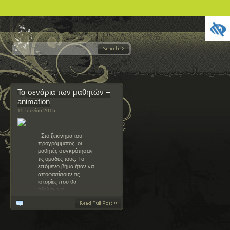
Τα σενάρια των μαθητών –
animation
15 Ιουνίου 2015
Στο ξεκίνημα του
προγράμματος, οι
μαθητές συγκρότησαν
τις ομάδες τους. Το
επόμενο βήμα ήταν να
αποφασίσουν τις
ιστορίες που θα
ήθελαν να
οπτικοποιήσουν, μέσα
από την τεχνική του
stop motion …
Δεν υπάρχουν σχόλια
yanniszogakis’s insight: