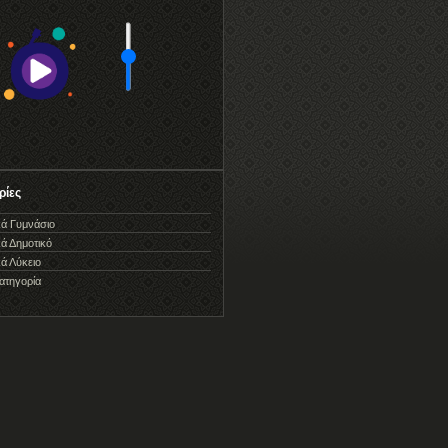
ρίες
κά Γυμνάσιο
κά Δημοτικό
κά Λύκειο
ατηγορία