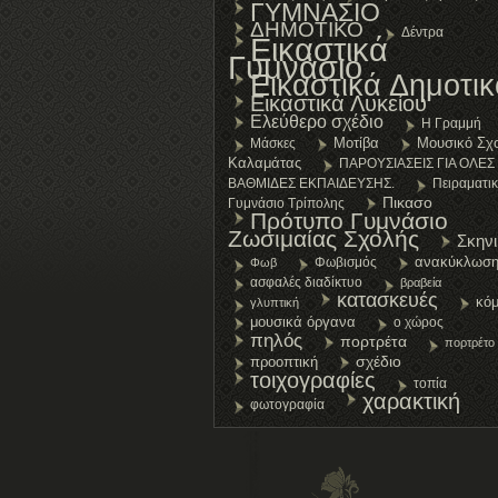
ΓΥΜΝΑΣΙΟ
ΔΗΜΟΤΙΚΟ
Δέντρα
Εικαστικά
Γυμνάσιο
Εικαστικά Δημοτικ
Εικαστικά Λυκείου
Ελεύθερο σχέδιο
Η Γραμμή
Μοτίβα
Μουσικό Σχο
Μάσκες
Καλαμάτας
ΠΑΡΟΥΣΙΑΣΕΙΣ ΓΙΑ ΟΛΕΣ 
ΒΑΘΜΙΔΕΣ ΕΚΠΑΙΔΕΥΣΗΣ.
Πειραματι
Πικασο
Γυμνάσιο Τρίπολης
Πρότυπο Γυμνάσιο
Ζωσιμαίας Σχολής
Σκην
ανακύκλωσ
Φωβισμός
Φωβ
ασφαλές διαδίκτυο
βραβεία
κατασκευές
κόμ
γλυπτική
μουσικά όργανα
ο χώρος
πηλός
πορτρέτα
πορτρέτο
σχέδιο
προοπτική
τοιχογραφίες
τοπία
χαρακτική
φωτογραφία