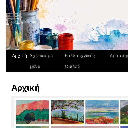
Αρχική
Σχετικά με
Καλλιτεχνικός
Δραστηρ
μένα
Όμιλος
Αρχική