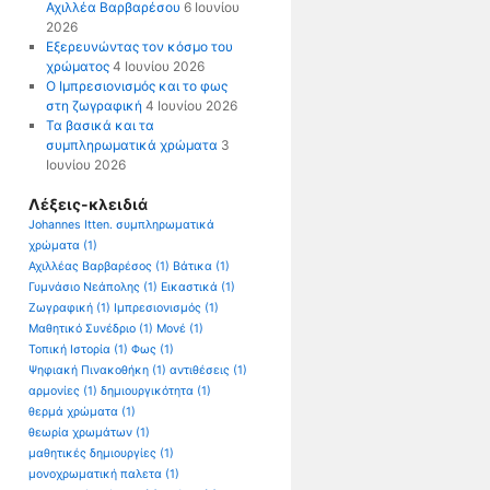
Αχιλλέα Βαρβαρέσου
6 Ιουνίου
2026
Εξερευνώντας τον κόσμο του
χρώματος
4 Ιουνίου 2026
Ο Ιμπρεσιονισμός και το φως
στη ζωγραφική
4 Ιουνίου 2026
Τα βασικά και τα
συμπληρωματικά χρώματα
3
Ιουνίου 2026
Λέξεις-κλειδιά
Johannes Itten. συμπληρωματικά
χρώματα
(1)
Αχιλλέας Βαρβαρέσος
(1)
Βάτικα
(1)
Γυμνάσιο Νεάπολης
(1)
Εικαστικά
(1)
Ζωγραφική
(1)
Ιμπρεσιονισμός
(1)
Μαθητικό Συνέδριο
(1)
Μονέ
(1)
Τοπική Ιστορία
(1)
Φως
(1)
Ψηφιακή Πινακοθήκη
(1)
αντιθέσεις
(1)
αρμονίες
(1)
δημιουργικότητα
(1)
θερμά χρώματα
(1)
θεωρία χρωμάτων
(1)
μαθητικές δημιουργίες
(1)
μονοχρωματική παλετα
(1)