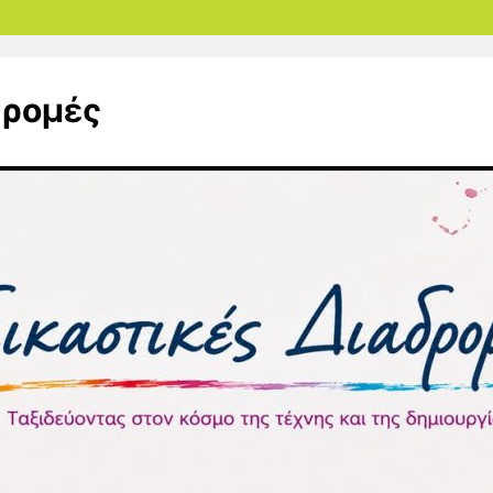
δρομές