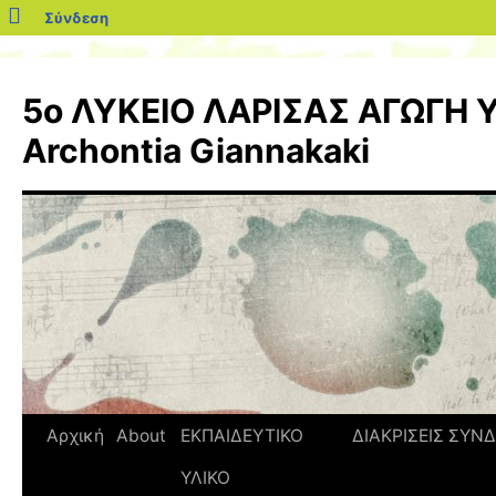
blogs.sch.gr
Σύνδεση
Μετάβαση
σε
5ο ΛΥΚΕΙΟ ΛΑΡΙΣΑΣ ΑΓΩΓΗ Υ
περιεχόμενο
Archontia Giannakaki
Αρχική
About
ΕΚΠΑΙΔΕΥΤΙΚΟ
ΔΙΑΚΡΙΣΕΙΣ
ΣΥΝΔ
ΥΛΙΚΟ