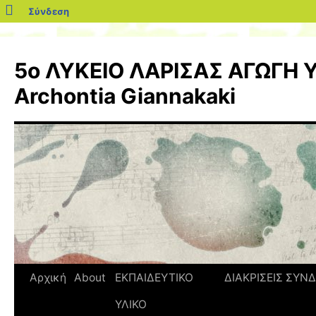
blogs.sch.gr
Σύνδεση
Μετάβαση
σε
5ο ΛΥΚΕΙΟ ΛΑΡΙΣΑΣ ΑΓΩΓΗ Υ
περιεχόμενο
Archontia Giannakaki
Αρχική
About
ΕΚΠΑΙΔΕΥΤΙΚΟ
ΔΙΑΚΡΙΣΕΙΣ
ΣΥΝΔ
ΥΛΙΚΟ