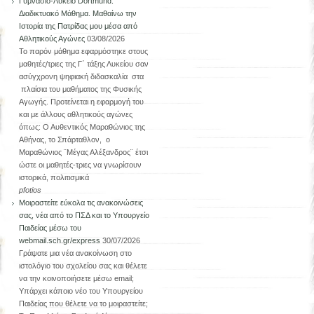
Γυμνάσιο-Λύκειο Dortmund.
Διαδικτυακό Μάθημα. Μαθαίνω την
Ιστορία της Πατρίδας μου μέσα από
Αθλητικούς Αγώνες
03/08/2026
Το παρόν μάθημα εφαρμόστηκε στους
μαθητές/τριες της Γ΄ τάξης Λυκείου σαν
ασύγχρονη ψηφιακή διδασκαλία στα
πλαίσια του μαθήματος της Φυσικής
Αγωγής. Προτείνεται η εφαρμογή του
και με άλλους αθλητικούς αγώνες
όπως: Ο Αυθεντικός Μαραθώνιος της
Αθήνας, το Σπάρταθλον, ο
Μαραθώνιος ¨Μέγας Αλέξανδρος¨ έτσι
ώστε οι μαθητές-τριες να γνωρίσουν
ιστορικά, πολιτισμικά
pfotios
Μοιραστείτε εύκολα τις ανακοινώσεις
σας, νέα από το ΠΣΔ και το Υπουργείο
Παιδείας μέσω του
webmail.sch.gr/express
30/07/2026
Γράψατε μια νέα ανακοίνωση στο
ιστολόγιο του σχολείου σας και θέλετε
να την κοινοποιήσετε μέσω email;
Υπάρχει κάποιο νέο του Υπουργείου
Παιδείας που θέλετε να το μοιραστείτε;