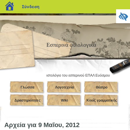
blogs.sch.gr
Σύνδεση
Εσπερινά φιλολογικά
ιστολόγιο του εσπερινού ΕΠΑΛ Ευόσμου
Γλώσσα
Λογοτεχνία
Θέατρο
Δραστηριότητες
Wiki
Κουίζ γραμματικής
Αρχεία για 9 Μαΐου, 2012