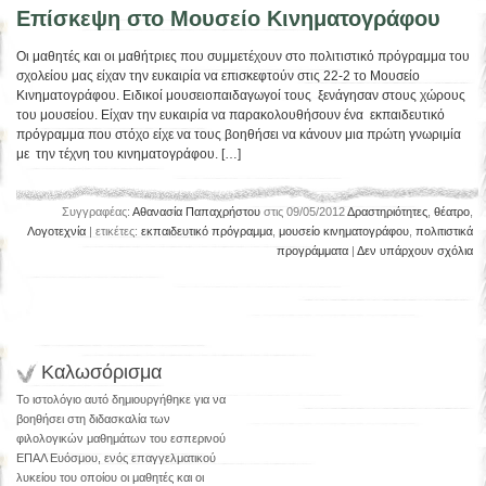
Επίσκεψη στο Μουσείο Κινηματογράφου
Οι μαθητές και οι μαθήτριες που συμμετέχουν στο πολιτιστικό πρόγραμμα του
σχολείου μας είχαν την ευκαιρία να επισκεφτούν στις 22-2 το Μουσείο
Κινηματογράφου. Ειδικοί μουσειοπαιδαγωγοί τους ξενάγησαν στους χώρους
του μουσείου. Είχαν την ευκαιρία να παρακολουθήσουν ένα εκπαιδευτικό
πρόγραμμα που στόχο είχε να τους βοηθήσει να κάνουν μια πρώτη γνωριμία
με την τέχνη του κινηματογράφου. […]
Συγγραφέας:
Αθανασία Παπαχρήστου
στις 09/05/2012
Δραστηριότητες
,
θέατρο
,
Λογοτεχνία
| ετικέτες:
εκπαιδευτικό πρόγραμμα
,
μουσείο κινηματογράφου
,
πολιτιστικά
προγράμματα
|
Δεν υπάρχουν σχόλια
Καλωσόρισμα
Το ιστολόγιο αυτό δημιουργήθηκε για να
βοηθήσει στη διδασκαλία των
φιλολογικών μαθημάτων του εσπερινού
ΕΠΑΛ Ευόσμου, ενός επαγγελματικού
λυκείου του οποίου οι μαθητές και οι