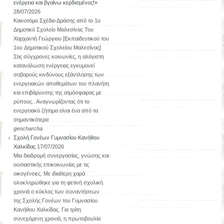
ενέργεια και βγαίνω κερδισμένος!»
28/07/2026
Καινοτόμο Σχέδιο Δράσης από το 1ο
Δημοτικό Σχολείο Μαλεσίνας Του
Χαρχαντή Γεώργιου [Εκπαιδευτικού του
1ου Δημοτικού Σχολείου Μαλεσίνας]
Στις σύγχρονες κοινωνίες, η αλόγιστη
κατανάλωση ενέργειας εγκυμονεί
σοβαρούς κινδύνους εξάντλησης των
ενεργειακών αποθεμάτων του πλανήτη
και επιβάρυνσης της ατμόσφαιρας με
ρύπους.. Αναγνωρίζοντας ότι το
ενεργειακό ζήτημα είναι ένα από τα
σημαντικότερα
geocharcha
Σχολή Γονέων Γυμνασίου Κανήθου
Χαλκίδας
17/07/2026
Μια διαδρομή συνεργασίας, γνώσης και
ουσιαστικής επικοινωνίας με τις
οικογένειες. Με ιδιαίτερη χαρά
ολοκληρώθηκε για τη φετινή σχολική
χρονιά ο κύκλος των συναντήσεων
της Σχολής Γονέων του Γυμνασίου
Κανήθου Χαλκίδας. Για τρίτη
συνεχόμενη χρονιά, η πρωτοβουλία