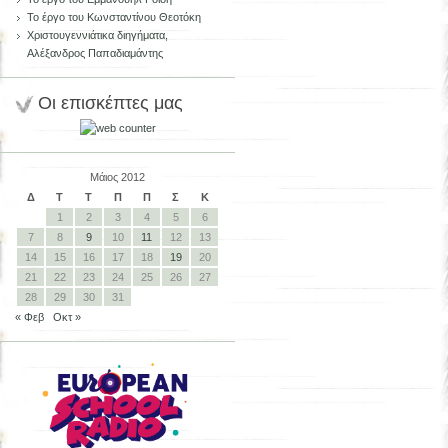
Το έργο του Κωνσταντίνου Θεοτόκη
Χριστουγεννιάτικα διηγήματα,
Αλέξανδρος Παπαδιαμάντης
Οι επισκέπτες μας
Μάιος 2012
Δ
Τ
Τ
Π
Π
Σ
Κ
1
2
3
4
5
6
7
8
9
10
11
12
13
14
15
16
17
18
19
20
21
22
23
24
25
26
27
28
29
30
31
« Φεβ
Οκτ »