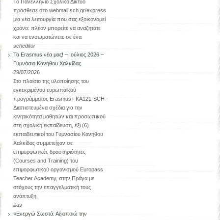
Το Πανελλήνιο Σχολικό Δίκτυο
πρόσθεσε στο webmail.sch.gr/express
μια νέα λειτουργία που σας εξοικονομεί
χρόνο: πλέον μπορείτε να αναζητάτε
και να ενσωματώνετε σε ένα
scheditor
Τα Erasmus νέα μας! – Ιούλιος 2026 –
Γυμνάσιο Κανήθου Χαλκίδας
29/07/2026
Στο πλαίσιο της υλοποίησης του
εγκεκριμένου ευρωπαϊκού
προγράμματος Erasmus+ KA121-SCH -
Διαπιστευμένα σχέδια για την
κινητικότητα μαθητών και προσωπικού
στη σχολική εκπαίδευση, έξι (6)
εκπαιδευτικοί του Γυμνασίου Κανήθου
Χαλκίδας συμμετείχαν σε
επιμορφωτικές δραστηριότητες
(Courses and Training) του
επιμορφωτικού οργανισμού Europass
Teacher Academy, στην Πράγα με
στόχους την επαγγελματική τους
ανάπτυξη,
ilias
«Ενεργώ Σωστά: Αξιοποιώ την