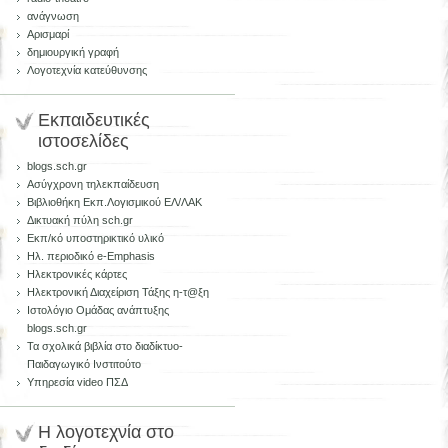
ανάγνωση
Αρισμαρί
δημιουργική γραφή
Λογοτεχνία κατεύθυνσης
Εκπαιδευτικές
ιστοσελίδες
blogs.sch.gr
Ασύγχρονη τηλεκπαίδευση
Βιβλιοθήκη Εκπ.Λογισμικού ΕΛ/ΛΑΚ
Δικτυακή πύλη sch.gr
Εκπ/κό υποστηρικτικό υλικό
Ηλ. περιοδικό e-Emphasis
Ηλεκτρονικές κάρτες
Ηλεκτρονική Διαχείριση Τάξης η-τ@ξη
Ιστολόγιο Ομάδας ανάπτυξης
blogs.sch.gr
Τα σχολικά βιβλία στο διαδίκτυο-
Παιδαγωγικό Ινστιτούτο
Υπηρεσία video ΠΣΔ
Η λογοτεχνία στο