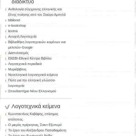
διαδίκτυο
Aνθολογία σύγχρονης ελληνικής και
ξένης ποίησης από τον Σταύρο Αμπελά
biblionet
e-bookshop
lexima
Ανοιχτή Λογοτεχνία
Βιβλιοθήκη λογοτεχνικών κειμένων και
μελετών-Google
Διαπολιτισμός
ΕΚΕΒΙ-Εθνικό Κέντρο Βιβλίου
Λογοτεχνικά περιοδικά
Μυριόβιβλος
Νεοελληνικά λογοτεχνικά κείμενα
Πύλη για την ελληνική γλώσσα-
λογοτεχνία
Σπουδαστήριο Νέου Ελληνισμού
Λογοτεχνικά κείμενα
Κωνσταντίνος Καβάφης, επίσημος
ιστότοπος
Ο μικρός πρίγκηπας, Σαιντ Εξυπερύ
Το έργο του Αλέξανδρου Παπαδιαμάντη
Το έργο του Εμμανουήλ Ροΐδη