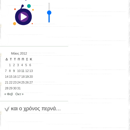
Μάιος 2012
Δ
Τ
Τ
Π
Π
Σ
Κ
1
2
3
4
5
6
7
8
9
10
11
12
13
14
15
16
17
18
19
20
21
22
23
24
25
26
27
28
29
30
31
« Φεβ
Οκτ »
και ο χρόνος περνά…