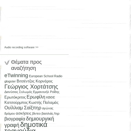
Audio recording software >>
Θέματα προς
αναζήτηση
eTwinning
European School Radio
Βιτσέντζος Κορνάρος
glogster
Γεώργιος Χορτάτσης
Διονύσιος Σολωμός
Εμμανουήλ Ροΐδης
Ερωφίλη
Ερωτόκριτος
ΚΒΘΕ
Κατσούρμπος
Κωστής Παλαμάς
Ουίλλιαμ Σαίξπηρ
αγώνας
ασκήσεις
δρόμου
βίντεο
βασιλιάς Ληρ
δημιουργική
βιογραφία
δημοτικά
γραφή