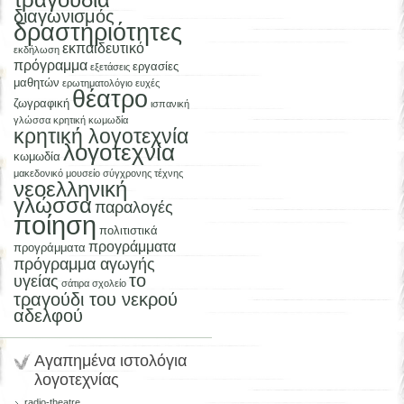
τραγούδια
διαγωνισμός
δραστηριότητες
εκπαιδευτικό
εκδήλωση
πρόγραμμα
εργασίες
εξετάσεις
μαθητών
ερωτηματολόγιο
ευχές
θέατρο
ζωγραφική
ισπανική
γλώσσα
κρητική κωμωδία
κρητική λογοτεχνία
λογοτεχνία
κωμωδία
μακεδονικό μουσείο σύγχρονης τέχνης
νεοελληνική
γλώσσα
παραλογές
ποίηση
πολιτιστικά
προγράμματα
προγράμματα
πρόγραμμα αγωγής
το
υγείας
σάτιρα
σχολείο
τραγούδι του νεκρού
αδελφού
Αγαπημένα ιστολόγια
λογοτεχνίας
radio-theatre