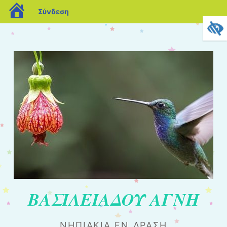
blogs.sch.gr
Σύνδεση
ΒΑΣΙΛΕΙΑΔΟΥ ΑΓΝΗ
ΝΗΠΙΆΚΙΑ ΕΝ ΔΡΆΣΗ