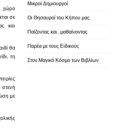
Μικροί Δημιουργοί
εται σε
Οι Θησαυροί του Κήπου μας
ας και
Παίζοντας και…μαθαίνοντας
Παρέα με τους Ειδικούς
αιδί θα
ίδι, τη
Στον Μαγικό Κόσμο των Βιβλίων
πειρίες
 στενή
νώση με
ολικής