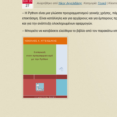
Σεπ 15
Αναρτήθηκε από
Νίκος Αγγελιδάκης
. Κατηγορία:
Γενικά
|
Κλειστ
27
– Η Python είναι μια γλώσσα προγραμματισμού γενικής χρήσης, πά
επεκτάσιμη. Είναι κατάλληλη και για αρχάριους και για έμπειρους
και για την ανάπτυξη ολοκληρωμένων εφαρμογών.
– Mπορείτε να κατεβάσετε ελεύθερα το βιβλίο από τον παρακάτω ι