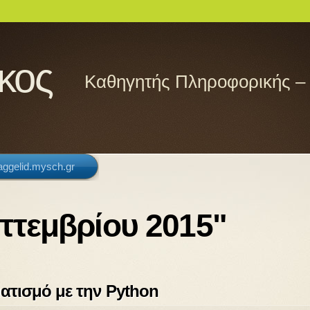
κος
Καθηγητής Πληροφορικής –
/aggelid.mysch.gr
επτεμβρίου 2015"
ατισμό με την Python