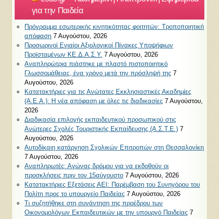
για την Παιδεία
Πρόγραμμα εσωτερικής κινητικότητας φοιτητών: Τροποποιητική
απόφαση
7 Αυγούστου, 2026
Προσωρινοί Ενιαίοι Αξιολογικοί Πίνακες Υποψήφιων
Προϊσταμένων ΚΕ.Δ.Α.Σ.Υ.
7 Αυγούστου, 2026
Αναπληρώτρια πιάστηκε με πλαστό πιστοποιητικό
Γλωσσομάθειας, ένα χρόνο μετά την πρόσληψή της
7
Αυγούστου, 2026
Κατατακτήριες για τις Ανώτατες Εκκλησιαστικές Ακαδημίες
(Α.Ε.Α.): Η νέα απόφαση με όλες τις διαδικασίες
7 Αυγούστου,
2026
Διαδικασία επιλογής εκπαιδευτικού προσωπικού στις
Ανώτερες Σχολές Τουριστικής Εκπαίδευσης (Α.Σ.Τ.Ε.)
7
Αυγούστου, 2026
Αυτοδίκαιη κατάργηση Σχολικών Επιτροπών στη Θεσσαλονίκη
7 Αυγούστου, 2026
Αναπληρωτές: Αγώνας δρόμου για να εκδοθούν οι
προσκλήσεις πριν τον 15αύγουστο
7 Αυγούστου, 2026
Κατατακτήριες Εξετάσεις ΑΕΙ: Παρέμβαση του Συνηγόρου του
Πολίτη προς το υπουργείο Παιδείας
7 Αυγούστου, 2026
Τι συζητήθηκε στη συνάντηση της προέδρου των
Οικονομολόγων Εκπαιδευτικών με την υπουργό Παιδείας
7