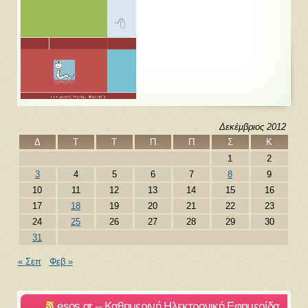
Δεκέμβριος 2012
Δ
Τ
Τ
Π
Π
Σ
Κ
1
2
3
4
5
6
7
8
9
10
11
12
13
14
15
16
17
18
19
20
21
22
23
24
25
26
27
28
29
30
31
« Σεπ
Φεβ »
esos.gr – Καθημερινή Ηλεκτρονική Εφημερίδα