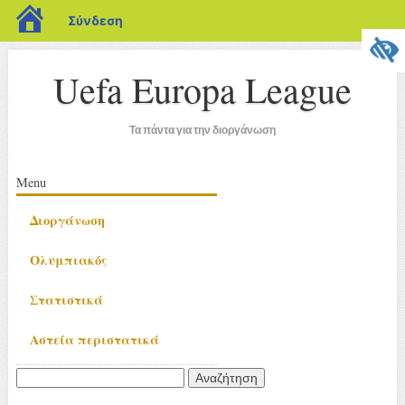
blogs.sch.gr
Σύνδεση
Uefa Europa League
Τα πάντα για την διοργάνωση
Κύριο μενού
Μετάβαση
Menu
σε
Διοργάνωση
περιεχόμενο
Ολυμπιακός
Στατιστικά
Αστεία περιστατικά
Αναζήτηση
για: