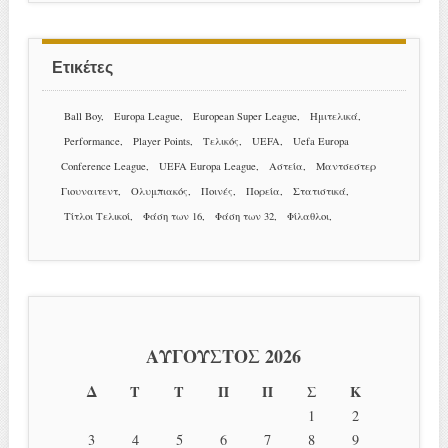
Ετικέτες
Ball Boy
Europa League
European Super League
Hμιτελικά
Performance
Player Points
Tελικός
UEFA
Uefa Europa
Conference League
UEFA Europa League
Αστεία
Μαντσεστερ
Γιουναιτεντ
Ολυμπιακός
Ποινές
Πορεία
Στατιστικά
Τίτλοι Τελικοί
Φάση των 16
Φάση των 32
Φίλαθλοι
ΑΎΓΟΥΣΤΟΣ 2026
Δ
Τ
Τ
Π
Π
Σ
Κ
1
2
3
4
5
6
7
8
9