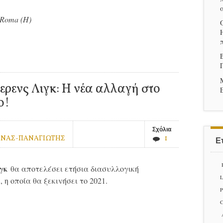
vs Roma (H)
ενς Λιγκ: Η νέα αλλαγή στο
ο!
Σχόλια
ΗΝΑΣ-ΠΑΝΑΓΙΩΤΗΣ
1
Ετ
γκ
θα αποτελέσει ετήσια διασυλλογική
L
η οποία θα ξεκινήσει το 2021.
P
C