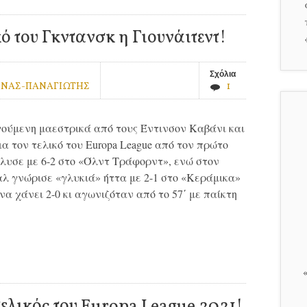
κό του Γκντανσκ η Γιουνάιτεντ!
Σχόλια
ΗΝΑΣ-ΠΑΝΑΓΙΩΤΗΣ
1
ούμενη μαεστρικά από τους Έντινσον Καβάνι και
α τον τελικό του Europa League από τον πρώτο
ιέλυσε με 6-2 στο «Όλντ Τράφορντ», ενώ στον
λ γνώρισε «γλυκιά» ήττα με 2-1 στο «Κεράμικα»
να χάνει 2-0 κι αγωνιζόταν από το 57΄ με παίκτη
ελικός του Europa League 2021!