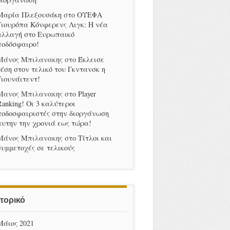
Μαρία Πλεξουσάκη
στο
ΟΥΕΦΑ
Γιουρόπα Κόνφερενς Λιγκ: Η νέα
αλλαγή στο Ευρωπαικό
ποδόσφαιρο!
Μάνος Μπιλανακης
στο
Έκλεισε
θέση στον τελικό του Γκντανσκ η
Γιουνάιτεντ!
Μανος Μπιλανακης
στο
Player
Ranking! Οι 3 καλύτεροι
ποδοσφαιριστές στην διοργάνωση
αυτην την χρονιά εως τώρα!
Μάνος Μπιλανακης
στο
Τίτλοι και
συμμετοχές σε τελικούς
στορικό
Μάιος 2021