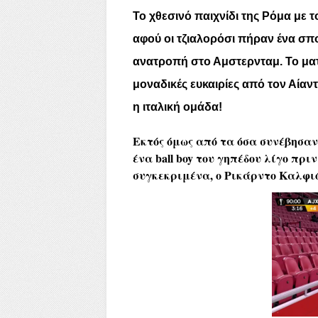
Το χθεσινό παιχνίδι της Ρόμα με τ
αφού οι τζιαλορόσι πήραν ένα σπο
ανατροπή στο Αμστερνταμ. Το ματς
μοναδικές ευκαιρίες από τον Αίαν
η ιταλική ομάδα!
Εκτός όμως από τα όσα συνέβησα
ένα ball boy του γηπέδου λίγο πρ
συγκεκριμένα, ο Ρικάρντο Καλφιό