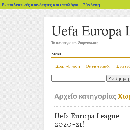
blogs.sch.gr
Εκπαιδευτικές κοινότητες και ιστολόγια
Σύνδεση
Uefa Europa 
Τα πάντα για την διοργάνωση
Κύριο μενού
Μετάβαση
Menu
σε
Διοργάνωση
Ολυμπιακός
Στατι
περιεχόμενο
Αναζήτηση
για:
Αρχείο κατηγορίας
Χωρ
Uefa Europa League….. 
2020-21!