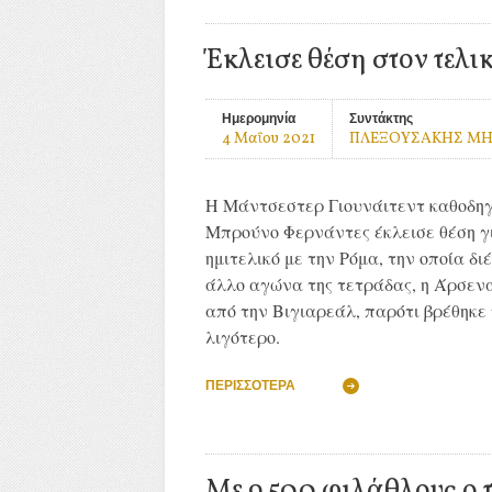
Έκλεισε θέση στον τελι
Ημερομηνία
Συντάκτης
4 Μαΐου 2021
ΠΛΕΞΟΥΣΑΚΗΣ Μ
Η Μάντσεστερ Γιουνάιτεντ καθοδηγ
Μπρούνο Φερνάντες έκλεισε θέση γι
ημιτελικό με την Ρόμα, την οποία δ
άλλο αγώνα της τετράδας, η Άρσενα
από την Βιγιαρεάλ, παρότι βρέθηκε 
λιγότερο.
ΠΕΡΙΣΣΌΤΕΡΑ
Με 9.500 φιλάθλους ο τ