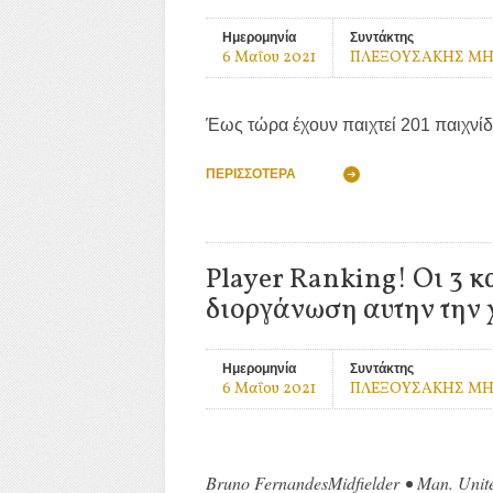
Ημερομηνία
Συντάκτης
6 Μαΐου 2021
ΠΛΕΞΟΥΣΑΚΗΣ Μ
Έως τώρα έχουν παιχτεί 201 παιχνίδ
ΠΕΡΙΣΣΌΤΕΡΑ
Player Ranking! Οι 3 κ
διοργάνωση αυτην την 
Ημερομηνία
Συντάκτης
6 Μαΐου 2021
ΠΛΕΞΟΥΣΑΚΗΣ Μ
Bruno Fernandes
Midfielder
•
Man. Unit