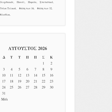
Ολυμπιακός
Ποινές
Πορεία
Στατιστικά
Τίτλοι Τελικοί
Φάση των 16
Φάση των 32
Φίλαθλοι
ΑΎΓΟΥΣΤΟΣ 2026
Δ
Τ
Τ
Π
Π
Σ
Κ
1
2
3
4
5
6
7
8
9
10
11
12
13
14
15
16
17
18
19
20
21
22
23
24
25
26
27
28
29
30
31
« Μάι