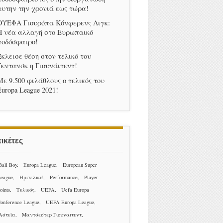
αυτην την χρονιά εως τώρα!
ΟΥΕΦΑ Γιουρόπα Κόνφερενς Λιγκ:
Η νέα αλλαγή στο Ευρωπαικό
ποδόσφαιρο!
Έκλεισε θέση στον τελικό του
Γκντανσκ η Γιουνάιτεντ!
Με 9.500 φιλάθλους ο τελικός του
Europa League 2021!
ικέτες
Ball Boy
Europa League
European Super
eague
Hμιτελικά
Performance
Player
oints
Tελικός
UEFA
Uefa Europa
onference League
UEFA Europa League
Αστεία
Μαντσεστερ Γιουναιτεντ