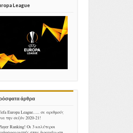
uropa League
ρόσφατα άρθρα
Uefa Europa League….. σε αριθμούς
για την σεζόν 2020-21!
Player Ranking! Οι 3 καλύτεροι
ποδοσφαιριστές στην διοργάνωση