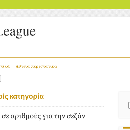
League
στικά
Αστεία περιστατικά
ίς κατηγορία
γ
σε αριθμούς για την σεζόν