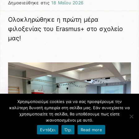
Δημοσιεύθηκε στις
18 Μαΐου 2026
Ολοκληρώθηκε η πρώτη μέρα
φιλοξενίας του Erasmus+ στο σχολείο
μας!
Χρησιμοποιούμε cookies για να σας προσφέρουμε την
καλύτερη δυνατή εμπειρία στη σελίδα μας. Εάν συνεχίσετε να
χρησιμοποιείτε τη σελίδα, θα υποθέσουμε πως είστε
ικανοποιημένοι με αυτό.
Εντάξει
Όχι
Read more